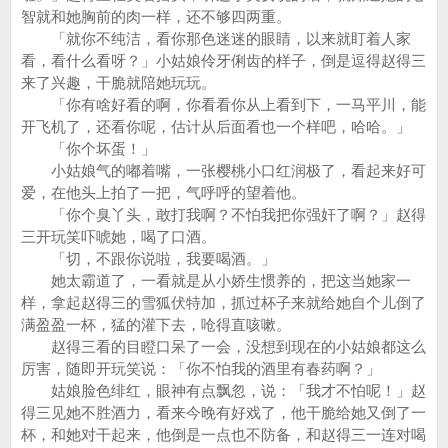
智就和她胸前的肉一样，还不够四两重。
「就你不纯洁，看你那色迷迷的眼睛，以来就盯着人家
看，看什么看呀？」小姑娘伶牙俐齿的样子，倒是逗得赵得三
来了兴趣，干脆就陪她玩玩。
「你有啥好看的啊，你看看你从上看到下，一马平川，能
开飞机了，还看你呢，估计从后面看也一个样吧，哈哈。」
「你个坏蛋！」
小姑娘气的嘟着嘴，一张樱桃小口红润极了，看起来好可
爱，在他头上拍了一把，气呼呼的望着他。
「你个臭丫头，敢打我啊？不怕我把你强奸了啊？」赵得
三开玩笑吓唬她，喝了口酒。
「切，不跟你说啦，我要喝酒。」
她太霸道了，一看就是从小娇生惯养的，把这当她家一
样，拿起赵得三的雪狐伏特加，抓过杯子来就给她自个儿倒了
满盈盈一杯，猛的灌下去，呛得直咳嗽。
赵得三看的目瞪口呆了一会，没想到现在的小姑娘都这么
厉害，随即开玩笑说：「你不怕我的酒里有春药啊？」
姑娘脸色绯红，眼神有点飘忽，说：「我才不怕呢！」赵
得三见她不胜酒力，看来今晚有好戏了，他干脆给她又倒了一
杯，和她对干起来，他倒是一点也不防备，和赵得三一连对喝