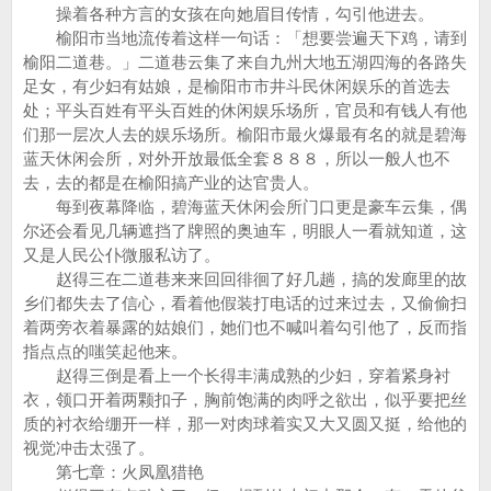
操着各种方言的女孩在向她眉目传情，勾引他进去。
榆阳市当地流传着这样一句话：「想要尝遍天下鸡，请到
榆阳二道巷。」二道巷云集了来自九州大地五湖四海的各路失
足女，有少妇有姑娘，是榆阳市市井斗民休闲娱乐的首选去
处；平头百姓有平头百姓的休闲娱乐场所，官员和有钱人有他
们那一层次人去的娱乐场所。榆阳市最火爆最有名的就是碧海
蓝天休闲会所，对外开放最低全套８８８，所以一般人也不
去，去的都是在榆阳搞产业的达官贵人。
每到夜幕降临，碧海蓝天休闲会所门口更是豪车云集，偶
尔还会看见几辆遮挡了牌照的奥迪车，明眼人一看就知道，这
又是人民公仆微服私访了。
赵得三在二道巷来来回回徘徊了好几趟，搞的发廊里的故
乡们都失去了信心，看着他假装打电话的过来过去，又偷偷扫
着两旁衣着暴露的姑娘们，她们也不喊叫着勾引他了，反而指
指点点的嗤笑起他来。
赵得三倒是看上一个长得丰满成熟的少妇，穿着紧身衬
衣，领口开着两颗扣子，胸前饱满的肉呼之欲出，似乎要把丝
质的衬衣给绷开一样，那一对肉球着实又大又圆又挺，给他的
视觉冲击太强了。
第七章：火凤凰猎艳