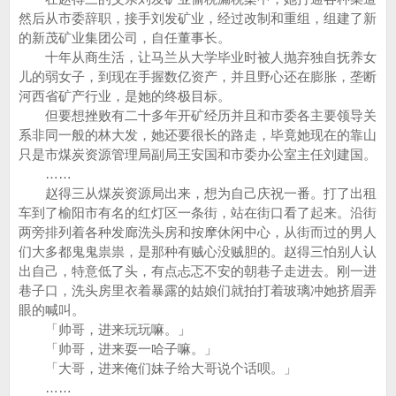
然后从市委辞职，接手刘发矿业，经过改制和重组，组建了新
的新茂矿业集团公司，自任董事长。
十年从商生活，让马兰从大学毕业时被人抛弃独自抚养女
儿的弱女子，到现在手握数亿资产，并且野心还在膨胀，垄断
河西省矿产行业，是她的终极目标。
但要想挫败有二十多年开矿经历并且和市委各主要领导关
系非同一般的林大发，她还要很长的路走，毕竟她现在的靠山
只是市煤炭资源管理局副局王安国和市委办公室主任刘建国。
……
赵得三从煤炭资源局出来，想为自己庆祝一番。打了出租
车到了榆阳市有名的红灯区一条街，站在街口看了起来。沿街
两旁排列着各种发廊洗头房和按摩休闲中心，从街而过的男人
们大多都鬼鬼祟祟，是那种有贼心没贼胆的。赵得三怕别人认
出自己，特意低了头，有点忐忑不安的朝巷子走进去。刚一进
巷子口，洗头房里衣着暴露的姑娘们就拍打着玻璃冲她挤眉弄
眼的喊叫。
「帅哥，进来玩玩嘛。」
「帅哥，进来耍一哈子嘛。」
「大哥，进来俺们妹子给大哥说个话呗。」
……