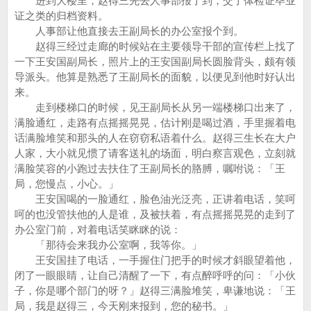
进到大楼里，赵得三先去人事部报了到，交了体检证毕业
证之类的归档资料。
人事部让他直接去王副局长的办公室报个到。
赵得三经过走廊的时候站在主要领导干部的宣传栏上找了
一下王安国副局长，照片上的王安国副局长圆脸背头，颇有领
导派头。他算是熟悉了王副局长的面貌，以便见到他时好认出
来。
走到楼梯口的时候，见王副局长从另一端楼梯口出来了，
满脸通红，走路有点摇摇晃晃，估计刚是喝过酒，手里握着电
话满脸堆笑和那头的人在窃窃私语着什么。赵得三生长在大户
人家，大小就见惯了请客送礼的场面，明白察言观色，立刻就
满脸笑容的小跑过去扶住了王副局长的胳膊，嘱咐说：「王
局，您慢点，小心。」
王安国喝的一脸通红，脸色油光泛亮，正讲着电话，笑呵
呵的也没管扶他的人是谁，及被扶着，有点摇摇晃晃的走到了
办公室门前，对着电话笑眯眯的说：
「那待会来我办公室啊，我等你。」
王安国挂了电话，一手握住门把手的时候才斜眼望着他，
闭了一眼眼睛，让自己清醒了一下，有点醉呼呼的问：「小伙
子，你是哪个部门的呀？」赵得三满脸堆笑，卑谦地说：「王
局，我是赵得三，今天刚来报到，您的秘书。」