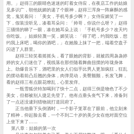
用。」赵得三的眼睛色迷迷的盯着女侍应，在夜店工作的姑娘
见多识广，朝他妩媚的递了个眼神，赵得三浑身一阵麻酥的感
觉，鬼笑着问：「美女，手机号多少啊？」女侍应媚笑了一
下，假装没听见，凑着耳朵问：「帅哥，你说什么呀？」赵得
三骚情的睇了一眼，凑在她耳朵上说：「手机号多少？改天约
你吃饭。」姑娘轻蔑一笑，媚笑说：「得了吧，约我吃饭，想
约我上床吧，喝你的酒吧，」在她脸上抹了一把，端着空盘子
闪进了人群里。
赵得三轻笑着摇摇头，看了眼她的背影，就被四周袅袅婷
婷的女人们迷住了，视线落在那些随着舞曲扭摆的玲珑身体
上。劲爆音乐下，酒吧里的女人们似乎比男人更加疯狂，狂乱
的摆动着前凸后翘的身体，肉弹晃动，美臀颤颤，长发飞舞，
看的赵得三有点眼花缭乱，心里发痒。
一瓶雪狐伏特加喝到了快十二点，赵得三倒是物色了不少
美女，但都被别人捷足先登了。他有点垂头丧气下来，准备到
了一点还没逮到猎物就打道回府了。
正当他垂下头倒酒时，一个影子笼罩在了眼前，他立刻来
了精神，仰起脸去看，一个不到二十岁的美少女在他对面空位
上坐下来了……
第八章：姑娘的第一次