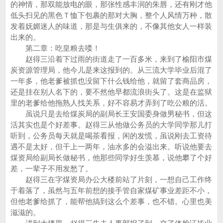
的神情，那双能放电的眼，那张性感丰润的朱唇，还有刚才他
低头扫见的黑色Ｔ恤下包裹的那对大胸，整个人风情万种，散
发着妩媚迷人的味道，那是与生俱来的，不像其他女人一样装
出来的。
第二章：吃皇粮去喽！
赵得三沿着下过雨的街道走了一百多米，来到了榆阳市煤
炭资源管理局，他今儿是来这报到的。从三流大学毕业后混了
一年多，他老爹被抓也没留下什么钱给他，就留了套商品房，
还是挂在别人名下的，要不然他早都流浪街头了。这是在监狱
里的老爹给他拖熟人找关系，好不容易才弄到了吃公粮的活。
虽说只是去给煤炭局的副局长王安国委身做男秘书，但这
活其实也是个好差事。赵得三从他做公务员的大学同学那儿打
听到，公务员每天就是喝茶看报，闲的发慌，虽说刚去工资待
遇不是太好，但干上一两年，油水多的会溢出来。听说他要去
煤资局给副局长做秘书，他那些同学好生羡慕，说他攀了个好
差，一辈子不用发愁了。
赵得三在字煤资局办公大楼前站了片刻，一想自己工作终
于着落了，虽然与五年前想的接手管自家煤矿事业差距不小，
但他老爹给抓了，能帮他搞到这么个差事，也不错。心里也美
滋滋的。