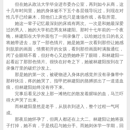
但在她从政法大学毕业进市委办公室，再到如今从商，这
十几年时间里，她的身体被不下五个各层领导玩过，到现在对
性几乎已经麻木，陪他们上床也只是逢场作戏，各取所需。
她这一辈子记忆最深刻的床戏有两次。一次是和她最深爱
过的男人，她的大学初恋男友林建阳。那时十七年前的一个夜
晚，林建阳在大学外面包了一间录像厅，以给她过生日的名义
将她带进去，放了一部色情片。她是她第一次看到那些让她感
到肮脏的画面，情窦初开的女孩，看到那些画面时满脸通红，
闭了会眼睛不看，但好奇心又趋势她睁开了眼睛，和林建阳一
起看起了那部色情片。很快在好奇之下，她被林建阳按到在了
录像厅里的破烂沙发上。
那是她的第一次，被硬物进入身体的感觉并没有录像带中
那样快活，疼的她哭了。指甲把林建阳的胳膊抓出了一道道血
痕，但林建阳始终没有停下来。
完事后看见沙发上那一滩艳红的散发着腥味的血，马兰吓
得大声哭了出来。
而林建阳显然是老手，从脱衣到进入，整个过程一气呵
成。
那夜后她怀孕了，但两人都还在上大二。林建阳让她将孩
子打掉，她不肯，于是残忍与她分手。而她则休学一学期，回