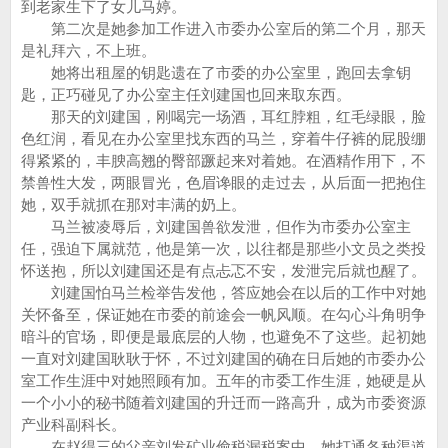
到老家生下了女儿马婷。
第二次是她参加工作进入市委办公室后的第二个月，那天
是礼拜六，不上班。
她将出租屋的钥匙遗在了市委的办公室里，跑回去拿钥
匙，正巧碰见了办公室主任刘建国也回来取东西。
那天的刘建国，刚喝完一场酒，耳红脖粗，红毛绿眼，脸
色红润，看见在办公室里找东西的马兰，穿着牛仔裤的屁股绷
得紧紧的，丰腴高翘的臀部蹶起来对着她。在酒精作用下，不
禁兽性大发，两眼冒光，色眉谗眼的走过去，从后面一把抱住
她，双手就抓在那对丰满的奶上。
马兰被凌辱后，刘建国兽欲发泄，但作为市委办公室主
任，强迫下属就范，他是第一次，以往都是那些小文员之类投
怀送抱，所以刘建国还是有点忐忑不安，发泄完后就也醒了。
刘建国怕马兰检举告发他，答应她会在以后的工作中对她
关怀备至，保证她在市委的前途会一帆风顺。在勾心斗角明争
暗斗的官场，即便是最底层的人物，也避免不了这些。起初她
一直对刘建国耿耿于怀，不过刘建国的确在日后她的市委办公
室工作生涯中对她照顾有加。五年的市委工作生涯，她硬是从
一个小小的秘书随着刘建国的升迁而一路高升，成为市委资源
产业科副科长。
在赵得三的父亲刘发矿业偷税漏税案中，她打通各种渠道