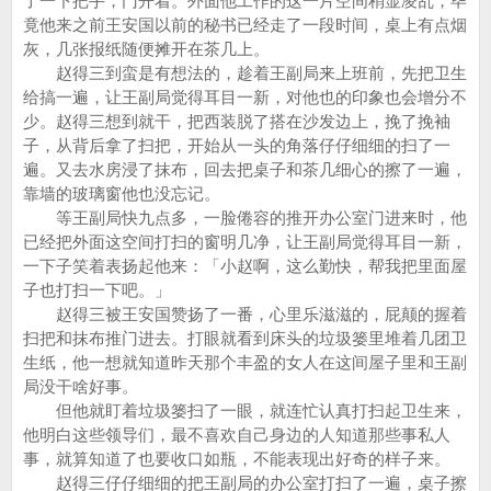
了一下把手，门开着。外面他工作的这一片空间稍显凌乱，毕
竟他来之前王安国以前的秘书已经走了一段时间，桌上有点烟
灰，几张报纸随便摊开在茶几上。
赵得三到蛮是有想法的，趁着王副局来上班前，先把卫生
给搞一遍，让王副局觉得耳目一新，对他也的印象也会增分不
少。赵得三想到就干，把西装脱了搭在沙发边上，挽了挽袖
子，从背后拿了扫把，开始从一头的角落仔仔细细的扫了一
遍。又去水房浸了抹布，回去把桌子和茶几细心的擦了一遍，
靠墙的玻璃窗他也没忘记。
等王副局快九点多，一脸倦容的推开办公室门进来时，他
已经把外面这空间打扫的窗明几净，让王副局觉得耳目一新，
一下子笑着表扬起他来：「小赵啊，这么勤快，帮我把里面屋
子也打扫一下吧。」
赵得三被王安国赞扬了一番，心里乐滋滋的，屁颠的握着
扫把和抹布推门进去。打眼就看到床头的垃圾篓里堆着几团卫
生纸，他一想就知道昨天那个丰盈的女人在这间屋子里和王副
局没干啥好事。
但他就盯着垃圾篓扫了一眼，就连忙认真打扫起卫生来，
他明白这些领导们，最不喜欢自己身边的人知道那些事私人
事，就算知道了也要收口如瓶，不能表现出好奇的样子来。
赵得三仔仔细细的把王副局的办公室打扫了一遍，桌子擦