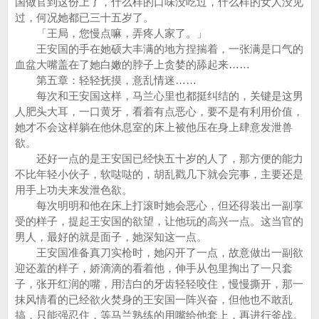
国做官到这份上了，什么样的口味没吃过，什么样的女人没见
过，何况她都已三十五岁了。
「王局，您慢点嘛，弄疼人家了。」
王安国的手在她硕大丰满的地方捏揣着，一张满是口气的
血盆大嘴盖在了她白嫩的脖子上贪婪的舔起来……
第五章：轻轻抚摸，意乱情迷……
每次和王安国这样，马兰心里也都挺纠结的，关键是这男
人肥头大耳，一口黄牙，看着有点恶心，要不是有利用价值，
她才不会这样躺在他休息室的床上被他压在身上肆意发泄兽
欲。
还好一点的是王安国已经快五十岁的人了，那方便的能力
不比年轻小伙子，软哒哒的，胡乱戳几下就会完事，主要还是
用手上功夫来发泄色欲。
每次明明和他在床上打滚时她会恶心，但还得装出一副享
受的样子，提起王安国的欲望，让他玩的高兴一点。这当官的
男人，最好的就是面子，她深知这一点。
王安国准备真刀实枪时，她闪开了一点，故意做出一副欲
迎还羞的样子，娇滴滴的看着他，伸手从包里掏出了一只套
子，张开红润的嘴，用洁白的牙齿轻轻咬住，慢慢撕开，那一
抹风情看的已经欲火焚身的王安国一阵兴奋，但他也不敢乱
搞，只能强忍住，等马兰熟练的用嘴给他套上，再进行釜战。