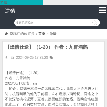
逆鳞
逆鳞
您现在的位置是：
首页
>
激情
【燃情仕途】（1-20） 作者：九霄鸿鹄
2024-09-25 17:39:29
【燃情仕途】（1-20）
作者：九霄鸿鹄
2023/05/17发表于sis
简介：赵德三本是一名落魄富二代，凭借人际关系进入仕
途，机智幽默的他为了前程，左右逢源八面玲珑。官途之中，
不仅深陷桃花泥潭，更难以摆脱红颜的追逐。借助官场红颜，
他走上了一条另类的官路。面对美女如云，看他如何选择！