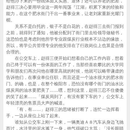
给他办下来的一份既体面又实惠、退休了还可以养老的肥差，
赵得三决心要用毕业这一两年闯荡『江湖』积累下来的经验和
能力，在这个肥水衙门干出一番事业来，让老刘家重新光耀门
楣。
关系不是白托的，银子不是白花的，在赵得三去衙门报到
之前，就得到了通知，他被分配到了衙门里去给领导做秘书，
这恐怕也是考虑到他所学专业跟煤炭行业根本不沾边的缘故，
所以，将学公共管理专业的他安排在了行政岗位上也算是合情
合理的。
在公交车上，赵得三便开始幻想着自己的工作内容，想着
自己终于可以有一份体面的工作了，当那些喜欢攀比的大学同
学和朋友们再次问他在哪里高就的时候，他就可以略带谦虚的
告诉他们，在事业单位任职，而且还是一个油水很大的肥水衙
门。的确，也是，在整个榆阳市，恐怕没有哪个衙门的油水比
煤炭局的油水要肥美了……嘿，想到这里，赵得三忍不住傻傻
的笑了起来……「煤炭局到了，有没有要下车的？」公交车上
年轻漂亮的售票员大声的喊道。
「有，有……」赵得三的思绪被打断了，连忙一边挥着
手，一边从座位上站了起来。
谁知从公交车上刚一下来，一辆奥迪Ａ８汽车从身边飞驰
而过，水洼里的泥水溅了一身，他气得破口大骂：「没长眼睛