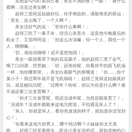
见他直勾勾盯着自己看，美女不屑的瞥了一眼：「看什么
看啊，没见过美女啊！」
赵得三觉得这姑娘好玩，伶牙俐齿的，满脸堆笑的搭讪：
「美女，这么晚了，一个人啊？」
美女没好气的说：「管你什么事啊！」
赵得三吃了一鼻子灰，但没心灰意冷，这是他今晚最后的
机会了。又笑呵呵说：「别这么冷淡嘛，你一个人，我也一个
人，聊聊嘛。」
「切，谁给你聊呀！还不是想泡我！」
美女一眼就看穿了他的花花肠子，搞的赵得三泄了会气，
喝了口闷酒，挖苦她：「切，还泡你呢，你看你平的跟飞机场
一样，泡你哪里呀。」美女白着眼气的努嘴道：「你……你个
臭小子！我过两年就不是飞机场啦！」赵得三觉得这姑娘真好
玩，就逗她玩玩吧，「过两年？哈哈，你以为你是什么啊？难
不成还要三次发育啊？」
「你才三次发育呢，我还没成年呢，当然还能发育了！」
「没成年？没成年都敢来这地方瞎混，不怕遇见坏人了？」
「坏人，你就是坏人，看你色迷迷的样子，就知道你没安好
心！」
「你看来这地方的男人，哪个纯洁啊？小妹妹你太天真
啦。」赵得三轻笑着摇头，听这小美女说的话，就知道她的心