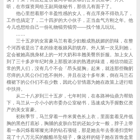
听，在市煤资局给王副局做秘书，那倍儿有面子了。
他心里想着那个丰盈性感的女人，有点浑身不得劲儿了，
工作也搞定了，二十四岁的大小伙子，正当血气方刚之年。他
今儿也想给自己一份礼物犒劳犒劳——找个雏儿玩玩。
……
三十五岁的女富豪马兰有着少妇般成熟妩媚的韵味，在整
个河西省是出了名的徐老板娘风韵犹存。外人第一次见到她，
定会被她高挑身材上的一对大奶和丰翘美臀所折服。加上女人
到了三十多岁年纪时身上那股浓浓的熟透的味道，相信功能正
常的男人们，没有几个不会「昂头挺胸」起来，就连那些鞠躬
尽瘁的人民公仆们也不例外。并且在这十多年来，倒在马兰石
榴裙下的公仆们不在少数，因此心甘情愿为她在政策上进行暗
中扶持。
从二十八岁到三十五岁，七年时间，在各路神仙鼎力帮助
下，马兰从一介小小的市委办公室秘书，迅速成为手握数亿资
产的美女富豪。
初秋季节，马兰穿着一件米黄色长上衣，里面套着见件低
胸的黑色打底衫，胸脯的皮肤白皙的还如少女一般，脖子上带
着一条闪烁着璀璨光泽的钻石项链，那是她去年去香港扫货时
花了十八万元买的酸酯吊坠链子，像这样的链子她在首饰盒里