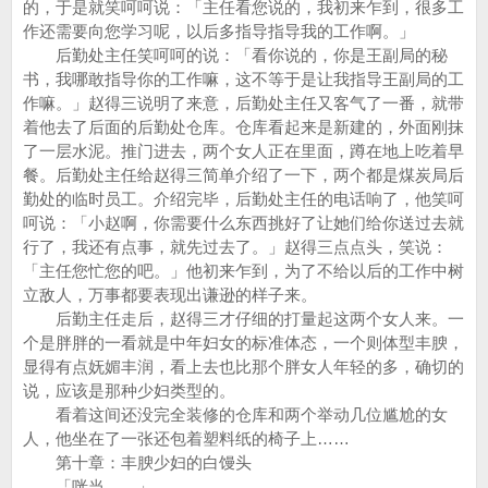
的，于是就笑呵呵说：「主任看您说的，我初来乍到，很多工
作还需要向您学习呢，以后多指导指导我的工作啊。」
后勤处主任笑呵呵的说：「看你说的，你是王副局的秘
书，我哪敢指导你的工作嘛，这不等于是让我指导王副局的工
作嘛。」赵得三说明了来意，后勤处主任又客气了一番，就带
着他去了后面的后勤处仓库。仓库看起来是新建的，外面刚抹
了一层水泥。推门进去，两个女人正在里面，蹲在地上吃着早
餐。后勤处主任给赵得三简单介绍了一下，两个都是煤炭局后
勤处的临时员工。介绍完毕，后勤处主任的电话响了，他笑呵
呵说：「小赵啊，你需要什么东西挑好了让她们给你送过去就
行了，我还有点事，就先过去了。」赵得三点点头，笑说：
「主任您忙您的吧。」他初来乍到，为了不给以后的工作中树
立敌人，万事都要表现出谦逊的样子来。
后勤主任走后，赵得三才仔细的打量起这两个女人来。一
个是胖胖的一看就是中年妇女的标准体态，一个则体型丰腴，
显得有点妩媚丰润，看上去也比那个胖女人年轻的多，确切的
说，应该是那种少妇类型的。
看着这间还没完全装修的仓库和两个举动几位尴尬的女
人，他坐在了一张还包着塑料纸的椅子上……
第十章：丰腴少妇的白馒头
「咣当……」