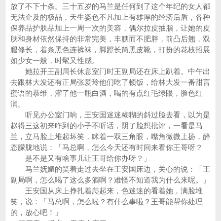
放了不下十条。三十五岁的马兰是任何到了这个年纪的女人都
无法企及的极品，天生姿色不凡加上有雄厚的经济后盾，各种
保养品护肤品加上一周一次的美容，偶尔拉皮抽脂，让她的皮
肤和身材依然保持的非常完美，丰腴而不肥胖，前凸后翘，双
腿修长，着条黑色连裤袜，脚蹬长筒黑皮靴，打扮的花枝招展
如少女一般，时髦又性感。
她拉开王副局长休息室门时王副局还在床上趴着。中午出
去跟林大发还有正局张爱玲他们吃了顿饭，给林大发一番甜言
蜜语的恭维，灌了他一瓶白酒，喝的有点红毛绿眼，脸色红
润。
听见办公室门响，王安国迷迷糊糊的斜过脸去看，以为是
赵得三这初来咋到的小子不听话，阴了脸想批评，一看是马
兰，立马脸上堆起坏笑，眯着一双三角眼，嘴角微微上扬，醉
态朦胧地说：「马总啊，怎么今天还有时间来看你王哥呀？
是不是又有啥事儿让王哥给你办呀？」
马兰妩媚的笑着走过去坐在王安国床边，关心的说：「王
副局啊，怎么喝了这么多酒啊？难怪不知道我为什么来呢。」
王安国从床上挣扎着爬起来，色迷迷的看着她，满脸堆
笑，说：「马总啊，怎么啦？有什么事啦？王哥能帮你处理
的，放心吧！」