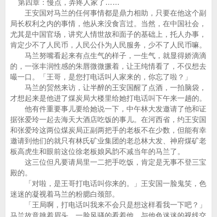
第四章：慢点，弄疼人家了……
王安国对马兰的任何事情都是鼎力相助，只要在他这个副
局长权利之内的事情，他从来没食言过。当然，在中国社会，
尤其是中国官场，讲究人情世故和面子的基础上，托人办事，
肯定少不了人民币，人民公仆为人民服务，少不了人民币嘛。
马兰努嘴看起来有点生气的样子，一生气，就显得娇滴滴
的，一张丰润性感的朱唇微微撅着，让王纯情看了，不仅想去
嘬一口。「王哥，是您打电话叫人家来的，你忘了啦？」
马兰的贸然来访，让半醉的王安国醒了点酒，一拍脑袋，
才想起来是他进了煤炭局大楼里给她打电话叫下午来一趟的。
他有件重要事儿要给她说一下，中午林大发邀请了他和证
据张爱玲一起去海天大酒店吃饭的事儿。在河西省，约王安国
和张爱玲这两位煤炭局正副两把手的老板不在少数，但能有幸
邀请到他们的就只有林氏矿业集团的老总林大发、神府煤矿老
板高虎生和眼前这位徐老板娘风韵不减当年的马兰了。
这三位但凡要请局里一二把手吃饭，肯定是无事不登三宝
殿的。
「对啦，是王哥打电话叫你来的。」王安国一脸鬼笑，色
迷迷的凝视着马兰的粉腮白颈部。
「王局啊，打电话叫我来不会只是想这样看我一下吧？」
马兰故意挑着眉头，一脸风骚的看着他，与他色迷迷的视线交