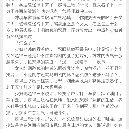
啊！」奥迪缓缓停下来了，赵得三瞅了一眼，低头看了下，一
身干净西装被溅的满身泥点，气呼呼就冲上去。
冲动车窗前敲着玻璃生气地喊：「你他妈没长眼啊！开窗
户！」玻璃缓缓滑下来，驾驶座上是个女人，看上去三十多
岁，柳眉杏眼，丰润微翘的双唇，浑身散发出一种成熟少妇独
有的妩媚气质。
「怎么了？」
少妇轻蔑的看着他，一双眼睛似乎带着电，让见惯了美少
女的赵得三还是经不住直勾勾的凝了她片刻，方才的火气一股
脑消失了，忙憨厚的笑道：「没……没啥事……没事。」
女人红润翻翘的性感朱唇微微轻启，嘴角浮起一丝不屑的
笑容，「不是刚才还骂骂咧咧的嘛？怎么啦？这会不骂了？」
赵得三挤出一丝笑，心想，别他妈以为开辆奥迪就嚣张，
老子五年前这车是拉大粪用的！
少妇见赵得三不说话，轻笑了声，打上车窗，踩了油门，
车子走了。赵得三还站在原地，他又回想起了从前的生活，衣
来伸手饭来张口，锦衣玉食，开豪车住别墅，那时他爹没被
抓，小煤矿生意红火，日进斗金。
赵得三想到刚才那女人，不免还是甜滋滋的咂了咂嘴。这
少妇是他在河西省榆阳市见过最有味道的女人。那说话时妩媚