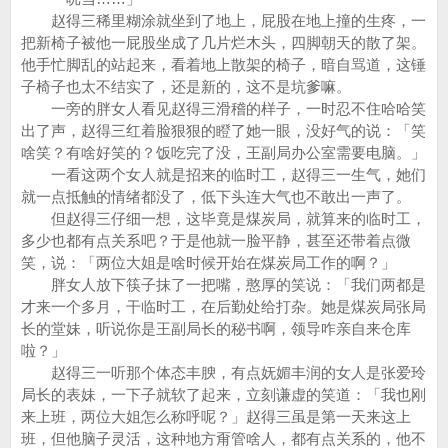
赵得三稀里糊涂就坐到了地上，屁股在地上撞的生疼，一
把新椅子被他一屁股坐成了几片烂木头，四脚朝天的散了架。
他手忙脚乱的站起来，看着地上散架的椅子，暗自骂道，这锤
子椅子也太不结实了，还是新的，这不是坑爹嘛。
一旁的胖女人看见赵得三滑稽的样子，一时忍不住哈哈笑
出了声，赵得三红着脸狠狠的瞪了她一眼，没好气的说：「笑
啥笑？有啥好笑的？饭吃完了没，王副局办公室需要电脑。」
一看这两个女人就是招来的临时工，赵得三一生气，她们
就一点抵触的情绪都没了，低下头连大气也不敢出一声了。
但赵得三仔细一想，这毕竟是煤炭局，就算来的临时工，
多少也都有点关系吧？于是他就一脸平静，甚至还带着点微
笑，说：「两位大姐是啥时候开始在煤炭局工作的啊？」
胖女人放下筷子抹了一把嘴，憨厚的笑说：「我们两都是
才来一个多月，干临时工，在后勤处给打杂。她是煤炭局张局
长的堂妹，听说你是王副局长的秘书啊，领导咋亲自来仓库
啦？」
赵得三一听那个体态丰腴，有点妩媚丰润的女人是张爱玲
局长的表妹，一下子就软了起来，立刻谦虚的笑道：「我也刚
来上班，两位大姐怎么称呼呢？」赵得三虽是第一天来这上
班，但他脑子灵活，这种地方甭管啥人，都有点关系的，他不