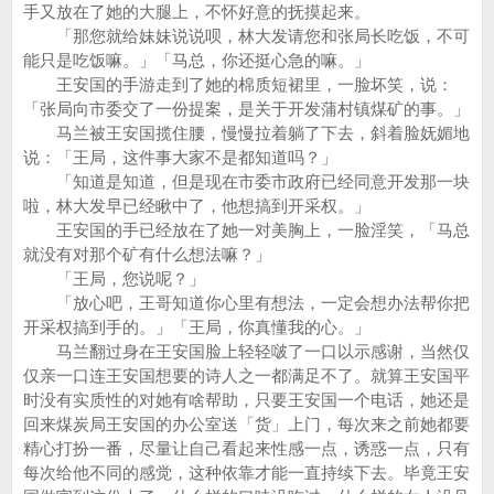
手又放在了她的大腿上，不怀好意的抚摸起来。
「那您就给妹妹说说呗，林大发请您和张局长吃饭，不可
能只是吃饭嘛。」「马总，你还挺心急的嘛。」
王安国的手游走到了她的棉质短裙里，一脸坏笑，说：
「张局向市委交了一份提案，是关于开发蒲村镇煤矿的事。」
马兰被王安国揽住腰，慢慢拉着躺了下去，斜着脸妩媚地
说：「王局，这件事大家不是都知道吗？」
「知道是知道，但是现在市委市政府已经同意开发那一块
啦，林大发早已经瞅中了，他想搞到开采权。」
王安国的手已经放在了她一对美胸上，一脸淫笑，「马总
就没有对那个矿有什么想法嘛？」
「王局，您说呢？」
「放心吧，王哥知道你心里有想法，一定会想办法帮你把
开采权搞到手的。」「王局，你真懂我的心。」
马兰翻过身在王安国脸上轻轻啵了一口以示感谢，当然仅
仅亲一口连王安国想要的诗人之一都满足不了。就算王安国平
时没有实质性的对她有啥帮助，只要王安国一个电话，她还是
回来煤炭局王安国的办公室送「货」上门，每次来之前她都要
精心打扮一番，尽量让自己看起来性感一点，诱惑一点，只有
每次给他不同的感觉，这种依靠才能一直持续下去。毕竟王安