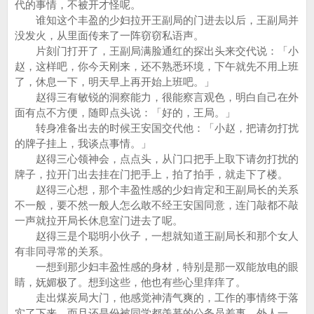
代的事情，不被开才怪呢。
谁知这个丰盈的少妇拉开王副局的门进去以后，王副局并
没发火，从里面传来了一阵窃窃私语声。
片刻门打开了，王副局满脸通红的探出头来交代说：「小
赵，这样吧，你今天刚来，还不熟悉环境，下午就先不用上班
了，休息一下，明天早上再开始上班吧。」
赵得三有敏锐的洞察能力，很能察言观色，明白自己在外
面有点不方便，随即点头说：「好的，王局。」
转身准备出去的时候王安国交代他：「小赵，把请勿打扰
的牌子挂上，我谈点事情。」
赵得三心领神会，点点头，从门口把手上取下请勿打扰的
牌子，拉开门出去挂在门把手上，拍了拍手，就走下了楼。
赵得三心想，那个丰盈性感的少妇肯定和王副局长的关系
不一般，要不然一般人怎么敢不经王安国同意，连门敲都不敲
一声就拉开局长休息室门进去了呢。
赵得三是个聪明小伙子，一想就知道王副局长和那个女人
有非同寻常的关系。
一想到那少妇丰盈性感的身材，特别是那一双能放电的眼
睛，妩媚极了。想到这些，他也有些心里痒痒了。
走出煤炭局大门，他感觉神清气爽的，工作的事情终于落
实了下来，而且还是份被同学都羡慕的公务员差事。外人一