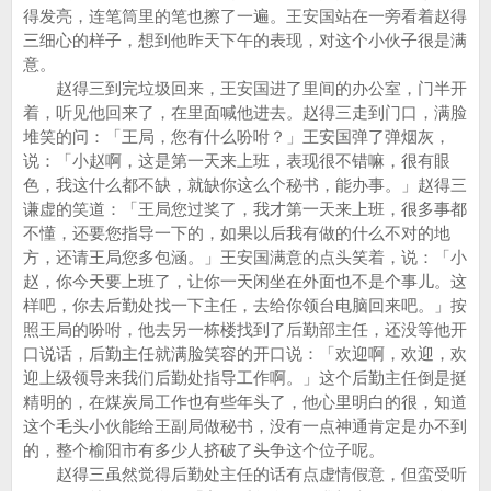
得发亮，连笔筒里的笔也擦了一遍。王安国站在一旁看着赵得
三细心的样子，想到他昨天下午的表现，对这个小伙子很是满
意。
赵得三到完垃圾回来，王安国进了里间的办公室，门半开
着，听见他回来了，在里面喊他进去。赵得三走到门口，满脸
堆笑的问：「王局，您有什么吩咐？」王安国弹了弹烟灰，
说：「小赵啊，这是第一天来上班，表现很不错嘛，很有眼
色，我这什么都不缺，就缺你这么个秘书，能办事。」赵得三
谦虚的笑道：「王局您过奖了，我才第一天来上班，很多事都
不懂，还要您指导一下的，如果以后我有做的什么不对的地
方，还请王局您多包涵。」王安国满意的点头笑着，说：「小
赵，你今天要上班了，让你一天闲坐在外面也不是个事儿。这
样吧，你去后勤处找一下主任，去给你领台电脑回来吧。」按
照王局的吩咐，他去另一栋楼找到了后勤部主任，还没等他开
口说话，后勤主任就满脸笑容的开口说：「欢迎啊，欢迎，欢
迎上级领导来我们后勤处指导工作啊。」这个后勤主任倒是挺
精明的，在煤炭局工作也有些年头了，他心里明白的很，知道
这个毛头小伙能给王副局做秘书，没有一点神通肯定是办不到
的，整个榆阳市有多少人挤破了头争这个位子呢。
赵得三虽然觉得后勤处主任的话有点虚情假意，但蛮受听