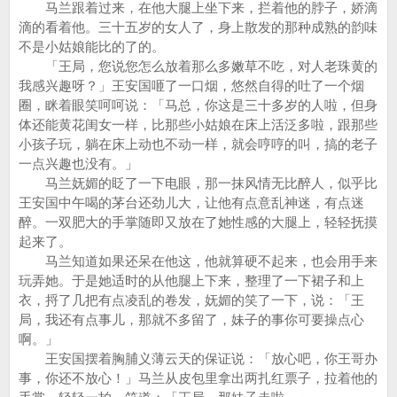
马兰跟着过来，在他大腿上坐下来，拦着他的脖子，娇滴
滴的看着他。三十五岁的女人了，身上散发的那种成熟的韵味
不是小姑娘能比的了的。
「王局，您说您怎么放着那么多嫩草不吃，对人老珠黄的
我感兴趣呀？」王安国咂了一口烟，悠然自得的吐了一个烟
圈，眯着眼笑呵呵说：「马总，你这是三十多岁的人啦，但身
体还能黄花闺女一样，比那些小姑娘在床上活泛多啦，跟那些
小孩子玩，躺在床上动也不动一样，就会哼哼的叫，搞的老子
一点兴趣也没有。」
马兰妩媚的眨了一下电眼，那一抹风情无比醉人，似乎比
王安国中午喝的茅台还劲儿大，让他有点意乱神迷，有点迷
醉。一双肥大的手掌随即又放在了她性感的大腿上，轻轻抚摸
起来了。
马兰知道如果还呆在他这，他就算硬不起来，也会用手来
玩弄她。于是她适时的从他腿上下来，整理了一下裙子和上
衣，捋了几把有点凌乱的卷发，妩媚的笑了一下，说：「王
局，我还有点事儿，那就不多留了，妹子的事你可要操点心
啊。」
王安国摆着胸脯义薄云天的保证说：「放心吧，你王哥办
事，你还不放心！」马兰从皮包里拿出两扎红票子，拉着他的