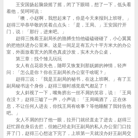
王安国扬起脑袋摇了摇，闭了下眼睛，想了一下，低头看
着他，笑呵呵说：
「噢，小赵啊，我想起来了，你是今天来报到上班呀。」
赵得三毕恭毕敬的笑着点点头：「是，王局。」王安国拧开
门，说：「那行，进来吧。」
赵得三挽着王副局长的胳膊生怕他磕磕碰碰了，小心翼翼
的把他扶进办公室来。这是一间足足有五六十平方米大的办公
室，外面放着宽大的黑色真皮沙发，实木大办公桌，
第三章：找个雏儿玩玩
女人有点花容失色，随即又恢复到那妩媚的神情，轻声
问：「怎么是你？你在王副局长办公室干啥呢？」
赵得三说：「我是王副局的秘书，在这上班啊。」有了王
副局秘书这个身份，赵得三顿时感觉底气都足了！
女人斜视了一下，嘴角挤出一丝不屑的笑容，说：「王局
在没？」赵得三嘘了一声，小声说：「王局喝酒了，正在休
息，不让任何人进去，你找王局有啥事？等他睡醒了我转告他
吧。」
女人不屑的扫了他一眼，拉开门就径直走了进去，赵得三
赶忙跟在身后去拦，但她已经走到王副局的私人办公室门口拉
开了门，赵得三心想这下完了，上班第一天就没办好王副局交