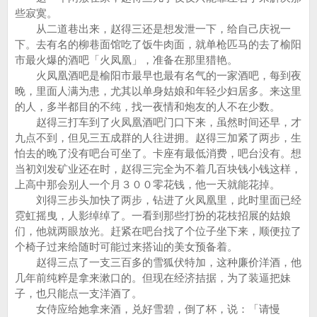
些寂寞。
从二道巷出来，赵得三还是想发泄一下，给自己庆祝一
下。去有名的柳巷面馆吃了饭牛肉面，就单枪匹马的去了榆阳
市最火爆的酒吧「火凤凰」，准备在那里猎艳。
火凤凰酒吧是榆阳市最早也最有名气的一家酒吧，每到夜
晚，里面人满为患，尤其以单身姑娘和年轻少妇居多。来这里
的人，多半都目的不纯，找一夜情和炮友的人不在少数。
赵得三打车到了火凤凰酒吧门口下来，虽然时间还早，才
九点不到，但见三五成群的人往进拥。赵得三加紧了两步，生
怕去的晚了没有吧台可坐了。卡座有最低消费，吧台没有。想
当初刘发矿业还在时，赵得三完全为不着几百块钱小钱这样，
上高中那会别人一个月３００零花钱，他一天就能花掉。
刘得三步头加快了两步，钻进了火凤凰里，此时里面已经
霓虹摇曳，人影绰绰了。一看到那些打扮的花枝招展的姑娘
们，他就两眼放光。赶紧在吧台找了个位子坐下来，顺便拉了
个椅子过来给随时可能过来搭讪的美女预备着。
赵得三点了一支三百多的雪狐伏特加，这种廉价洋酒，他
几年前纯粹是拿来漱口的。但现在经济拮据，为了装逼把妹
子，也只能点一支洋酒了。
女侍应给她拿来酒，兑好雪碧，倒了杯，说：「请慢