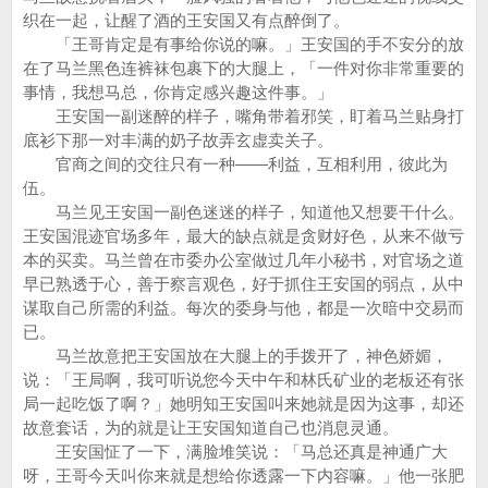
织在一起，让醒了酒的王安国又有点醉倒了。
「王哥肯定是有事给你说的嘛。」王安国的手不安分的放
在了马兰黑色连裤袜包裹下的大腿上，「一件对你非常重要的
事情，我想马总，你肯定感兴趣这件事。」
王安国一副迷醉的样子，嘴角带着邪笑，盯着马兰贴身打
底衫下那一对丰满的奶子故弄玄虚卖关子。
官商之间的交往只有一种——利益，互相利用，彼此为
伍。
马兰见王安国一副色迷迷的样子，知道他又想要干什么。
王安国混迹官场多年，最大的缺点就是贪财好色，从来不做亏
本的买卖。马兰曾在市委办公室做过几年小秘书，对官场之道
早已熟透于心，善于察言观色，好于抓住王安国的弱点，从中
谋取自己所需的利益。每次的委身与他，都是一次暗中交易而
已。
马兰故意把王安国放在大腿上的手拨开了，神色娇媚，
说：「王局啊，我可听说您今天中午和林氏矿业的老板还有张
局一起吃饭了啊？」她明知王安国叫来她就是因为这事，却还
故意套话，为的就是让王安国知道自己也消息灵通。
王安国怔了一下，满脸堆笑说：「马总还真是神通广大
呀，王哥今天叫你来就是想给你透露一下内容嘛。」他一张肥