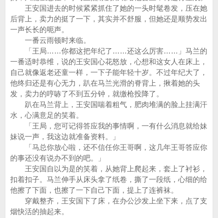
王安国进去的时候紧紧抓住了她的一头时髦卷发，压在她
后背上，卖力的挺了一下，其实并不舒服，但她还是顺势发出
一声长长的呃声。
一番云雨顿时来临。
「王局……你都这把年纪了……还这么厉害……」马兰的
一番适时恭维，说的王安国心花怒放，心想和这女人在床上，
自己就像返老还童一样，一下子能年轻十岁。不过年纪大了，
他终归还是有心无力，趴在马兰光滑的脊背上，揪着她的头
发，卖力的哼哧了不到五分钟，就缴枪投降了。
趴在马兰背上，王安国喘着粗气，肥肉堆满的脸上挂满汗
水，心满意足的笑着。
「王局，您可记得答应我的事情啊，一有什么消息就给妹
妹说一声，我这边就准备资料。」
「马总你放心啦，还不信任你王哥啊，这几年王哥答应你
的事还没有说办不到的吧。」
王安国自以为是的笑着，从她背上爬起来，套上了衬衫，
扣着扣子。马兰伸手从床头拿了纸卷，撕了一段纸，心细的给
他擦了下面，也擦了一下自己下面，提上了连裤袜。
穿戴整齐，王安国下了床，在办公沙发上坐下来，点了支
烟快活的抽起来。