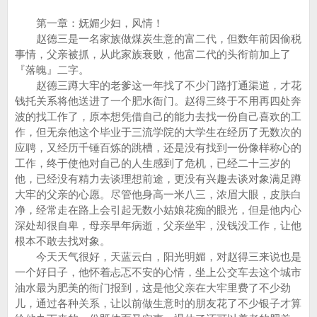
第一章：妩媚少妇，风情！
赵德三是一名家族做煤炭生意的富二代，但数年前因偷税
事情，父亲被抓，从此家族衰败，他富二代的头衔前加上了
『落魄』二字。
赵德三蹲大牢的老爹这一年找了不少门路打通渠道，才花
钱托关系将他送进了一个肥水衙门。赵得三终于不用再四处奔
波的找工作了，原本想凭借自己的能力去找一份自己喜欢的工
作，但无奈他这个毕业于三流学院的大学生在经历了无数次的
应聘，又经历千锤百炼的跳槽，还是没有找到一份像样称心的
工作，终于使他对自己的人生感到了危机，已经二十三岁的
他，已经没有精力去谈理想前途，更没有兴趣去谈对象满足蹲
大牢的父亲的心愿。尽管他身高一米八三，浓眉大眼，皮肤白
净，经常走在路上会引起无数小姑娘花痴的眼光，但是他内心
深处却很自卑，母亲早年病逝，父亲坐牢，没钱没工作，让他
根本不敢去找对象。
今天天气很好，天蓝云白，阳光明媚，对赵得三来说也是
一个好日子，他怀着忐忑不安的心情，坐上公交车去这个城市
油水最为肥美的衙门报到，这是他父亲在大牢里费了不少劲
儿，通过各种关系，让以前做生意时的朋友花了不少银子才算