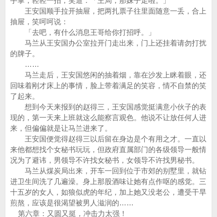
手掌，轻轻一拍，笑道：「王局，那妹子走啦。」
王安国顺手拉开抽屉，把两扎票子往里面随意一丢，合上
抽屉，笑呵呵说：
「去吧，有什么消息王哥给你打招呼。」
马兰从王安国办公室拉开门走出来，门上还挂着请勿打扰
的牌子。
……
马兰走后，王安国悠闲的抽着烟，靠在沙发上眯着眼，还
回味着刚才床上的事情，脸上带着满足的笑容，情不自禁的笑
了起来。
想到今天来报到的赵得三，王安国感觉挺满意小伙子的表
现的，第一天来上班就这么能察言观色。他说不让放任何人进
来，但偏偏就是让马兰进来了。
王安国便觉得赵得三以后留在身边是个有用之才。一直以
来他都想找个女秘书玩玩，但政府直属部门的各级领导一般情
况为了避讳，男领导不许找女秘书，女领导不许找男秘书。
马兰从煤炭局出来，开车一回到位于市郊的别墅里，就钻
进卫生间洗了几遍澡。身上那股酒味让她有点作呕的感觉。三
十五岁的女人，如狼似虎的年纪，加上她又没老公，遭受干旱
煎熬，应该是很渴望被男人滋润的……
第六章：又圆又挺，冲击力太强！