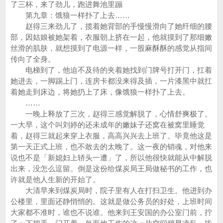
了三杯，来了劲儿，跑进舞池里蹦
第九章：饿狼一样扑了上去……
赵得三来劲儿了，揽着她背部的手慢慢滑向了她纤细的腰
部，因姑娘被她架着，衣服朝上挤在一起，他就摸到了那细嫩
丝滑的肌肤，就想摸到了电源一样，一股麻酥酥的感觉从指间
传向了全身。
电梯到了，他迫不及待的夹着她找到门牌号打开门，扛着
她进去，一脚踢上门，连房卡都没来得及插，一片漆黑中就扛
着她走到床边，将她扔上了床，像饿狼一样扑了上去。
……
一晚上释放了三次，赵得三感觉解脱了，心情舒爽极了。
一大早，这个叫刘婷的还未成年的嫩妹子还窝在被窝里睡觉
着，赵得三就起来穿上衣服，高高兴兴去上班了。毕竟他这是
第一天正式上班，也不敢去的太晚了。这一夜的销魂，对他来
说也不是「新媳妇上轿头一遭」了，所以他很快就能从中解脱
出来，没怎么逗留。倒是这份给煤炭局王局做秘书的工作，也
许就是他人生新的开始了。
大清早来到煤炭局时，院子里有人在打扫卫生。他进到办
公楼里，里面还静悄悄的。这就是做公务员的好处，上班时间
大家都不准时，谁也不说谁。他来到王安国的办公室门前，拧