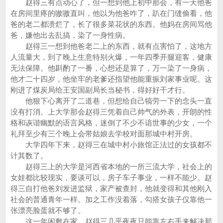
赵得三有点动心了，但一想到他上初中那会，有一天他爸
在房间里疼的嗷嗷直叫，他以为他爸咋了，趴在门缝偷看，他
爸的老二都溃烂了，长了很多菜花状的东西。他妈在房间骂他
爸，嫌他出去乱搞，染了一身性病。
赵得三一想到他爸老二上的东西，就有点害怕了，这地方
人流量大，到了晚上生意特别火爆，一年四季开腿迎客，健康
无法保障。他斟酌了一番，心想还是算了，万一染了一身病，
他才二十四岁，他坐牢的老爹还指望他能重振刘家事业呢。这
刚进了煤炭局给王安国副局长当秘书，得好好干才行。
他狠下心离开了二道巷，但想给自己犒劳一下的念头一直
没有打消。上大学那会赵得三凭着自己帅气的外表，开朗的性
格和诙谐幽默的语言风格，迷倒了不少不谙世事的少女，一个
礼拜至少有三个晚上会带姑娘去学校对面那城中村开房。
大学四年下来，赵得三在城中村小旅馆正法过的女孩都不
计其数了。
赵得三上的大学是河西省本地的一所三流大学，社会上的
女娃都比较现实，要谈可以，房子车子事业，一样不能少。赵
得三自打他爸刘发进监狱，家产被查封，他就变得和其他刚入
社会的普通青年一样。加之工作没着落，勾搭女孩子仅靠他一
张漂亮脸蛋就不够了。
这一年闲敷在家，赵得三几乎夜夜只能靠左右手来解决那