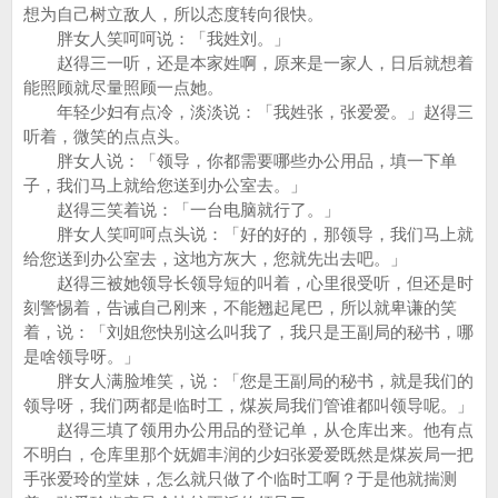
想为自己树立敌人，所以态度转向很快。
胖女人笑呵呵说：「我姓刘。」
赵得三一听，还是本家姓啊，原来是一家人，日后就想着
能照顾就尽量照顾一点她。
年轻少妇有点冷，淡淡说：「我姓张，张爱爱。」赵得三
听着，微笑的点点头。
胖女人说：「领导，你都需要哪些办公用品，填一下单
子，我们马上就给您送到办公室去。」
赵得三笑着说：「一台电脑就行了。」
胖女人笑呵呵点头说：「好的好的，那领导，我们马上就
给您送到办公室去，这地方灰大，您就先出去吧。」
赵得三被她领导长领导短的叫着，心里很受听，但还是时
刻警惕着，告诫自己刚来，不能翘起尾巴，所以就卑谦的笑
着，说：「刘姐您快别这么叫我了，我只是王副局的秘书，哪
是啥领导呀。」
胖女人满脸堆笑，说：「您是王副局的秘书，就是我们的
领导呀，我们两都是临时工，煤炭局我们管谁都叫领导呢。」
赵得三填了领用办公用品的登记单，从仓库出来。他有点
不明白，仓库里那个妩媚丰润的少妇张爱爱既然是煤炭局一把
手张爱玲的堂妹，怎么就只做了个临时工啊？于是他就揣测