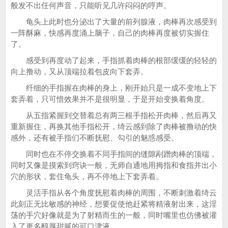
般发不出任何声音，只能听见几许闷闷的哼声。
龟头上此时也分泌出了大量的前列腺液，肉棒再次感受到
一阵酥麻，快感再度涌上脑子，自己的肉棒再度被切实握住
了。
感受到再度动了起来，手指抓着肉棒的根部缓缓的轻轻的
向上撸动，又从顶端拉着包皮向下套弄。
纤细的手指握在肉棒的身上，刚开始只是一成不变地上下
套弄着，只可惜效果并不是很明显，于是开始变换着角度。
从五指紧握到交替着总有两三根手指松开肉棒，然后再又
重新握住，再换其他手指松开，绮云感到除了肉棒被撸动的快
感外，还有被手指们不断抚慰、勾引的魅惑感受。
同时也在不停交换着不同手指间的缝隙剐蹭肉棒的顶端，
同时又像是摸索到窍诀一般，无师自通地用拇指和食指并出小
穴的形状，套住龟头，再不停地上下套弄着。
灵活手指从各个角度抚慰着肉棒的周围，不断刺激着绮云
此刻正无比敏感的神经，想要促使他赶紧将精液射出来，这淫
荡的手穴好像就是为了射精而生的一般，同时嘴里也仿佛被灌
入了更多醇厚甜腻的可口津液。