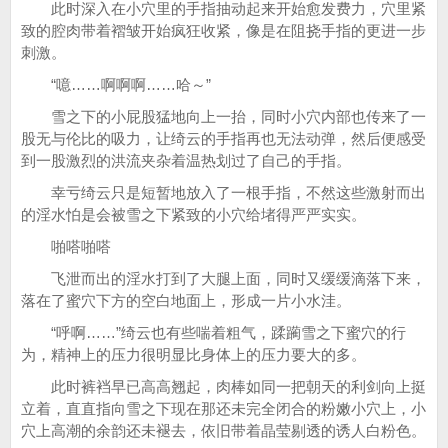
此时深入在小穴里的手指抽动起来开始愈发费力，穴里紧
致的腔肉带着褶皱开始疯狂收紧，像是在阻挠手指的更进一步
刺激。
“噫……啊啊啊……哈～”
雪之下的小屁股猛地向上一抬，同时小穴内部也传来了一
股无与伦比的吸力，让绮云的手指再也无法动弹，然后便感受
到一股激烈的洪流夹杂着温热划过了自己的手指。
幸亏绮云只是短暂地放入了一根手指，不然这些激射而出
的淫水怕是会被雪之下紧致的小穴给堵得严严实实。
啪嗒啪嗒
飞泄而出的淫水打到了大腿上面，同时又缓缓滴落下来，
落在了蜜穴下方的空白地面上，形成一片小水洼。
“呼啊……”绮云也有些喘着粗气，蹂躏雪之下蜜穴的行
为，精神上的压力很明显比身体上的压力要大的多。
此时裤裆早已高高翘起，肉棒如同一把朝天的利剑向上挺
立着，直直指向雪之下现在那还未完全闭合的粉嫩小穴上，小
穴上高潮的余韵还未褪去，依旧带着晶莹剔透的诱人白粉色。