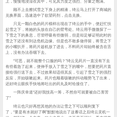
上，慢慢地浸湿在其中，可见其力度之强烈、分量之饱满。
顾不上去擦拭雪之下身上的精液，绮云马上打开了商城的
兑换界面，迅速选中了欲望药剂，点击兑换。
只见一颗白色的药片模样出现在了绮云的手中，便赶忙扶
起雪之下，将她的头放在自己的臂弯处。绮云用手微微探了一
下雪之下的鼻息，尽管呼吸有些微弱，但是却足够证明此时的
雪之下还没有到达危机边缘。但是也不敢多做停留，将雪之下
的小嘴扒开，将药片趁机放了进去，不料药片却始终被含在舌
上，没有办法吞咽下去。
“可恶，就不能整个口服的吗？”绮云见药片一直没有下去
有些着急了起来，便伸手放入了雪之下的嘴中，想要把药片直
接给强行送下去，不过效果却适得其反，引起了雪之下的强烈
反应，开始咳嗽起来。药片也顺着咳嗽的抖动顺势飞了出来，
还好绮云眼疾手快地将吐出的药丸及时给接住了。
一阵庆幸道“还好我技高一筹，不然你可就要被自己害苦
了”
绮云也只好再想其他的办法让雪之下可以顺利复下
了，“要是有水就好了啊”默默地说出了这番话之后绮云灵机一