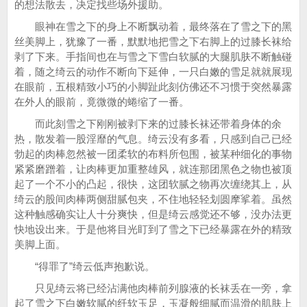
的想法散去，决定找些场外援助。
眼神在雪之下的身上不断飘动着，最终落在了雪之下的黑
丝美脚上，犹豫了一番，默默地把雪之下右脚上的过膝长袜给
剥了下来。手指间也在与雪之下雪白软腻的大腿肌肤不断触碰
着，随之绮云的动作不断向下延伸，一只白嫩的雪足就就展现
在眼前，五根精致小巧的小脚趾此刻仿佛还不习惯于突然暴露
在外人的眼前，竟微微的蜷缩了一番。
而此刻雪之下刚刚被剥下来的过膝长袜还带着身体的余
热，散发着一股淫靡的气息。绮云没有多看，只感到自己已经
勃起的肉棒忽然被一团柔软的布料所包围，被某种细化的事物
紧紧磨蹭着，让肉棒更加重整雄风，就连那团黑色之物也被顶
起了一个不小的凸起，很快，这团软腻之物再次缠绕其上，从
绮云的股间肉棒两侧甜腻包夹，不住地轻轻划圆摩挲着。虽然
这种触感确实让人十分爽快，但是绮云感觉还不够，没办法更
快地设出来。于是他将目光盯到了雪之下已经暴露在外的精致
美脚上面。
“得罪了”绮云低声抱歉说。
只见绮云将已经沾满他肉棒前列腺液的长袜丢在一旁，拿
起了雪之下白嫩软腻的纤软玉足，玉凝般细腻而温滑的肌肤上