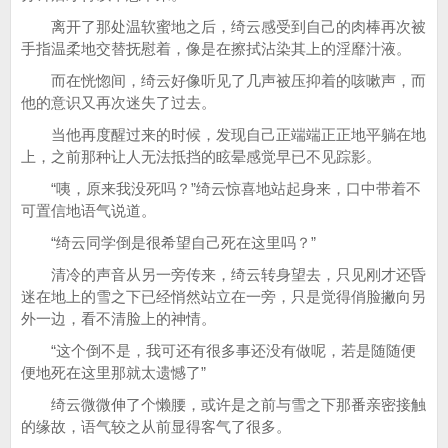
离开了那处温软蜜地之后，绮云感受到自己的肉棒再次被
手指温柔地交替抚慰着，像是在擦拭沾染其上的淫靡汁液。
而在恍惚间，绮云好像听见了几声被压抑着的咳嗽声，而
他的意识又再次迷失了过去。
当他再度醒过来的时候，发现自己正端端正正地平躺在地
上，之前那种让人无法抵挡的眩晕感觉早已不见踪影。
“咦，原来我没死吗？”绮云惊喜地站起身来，口中带着不
可置信地语气说道。
“绮云同学倒是很希望自己死在这里吗？”
清冷的声音从另一旁传来，绮云转身望去，只见刚才还昏
迷在地上的雪之下已经悄然站立在一旁，只是觉得俏脸撇向另
外一边，看不清脸上的神情。
“这个倒不是，我可还有很多事还没有做呢，若是随随便
便地死在这里那就太遗憾了”
绮云微微伸了个懒腰，或许是之前与雪之下那番亲密接触
的缘故，语气较之从前显得客气了很多。