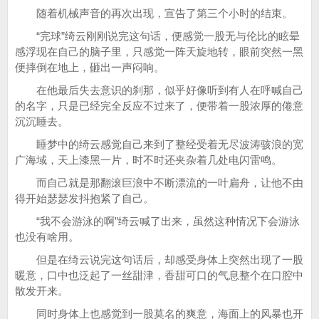
随着机械声音的再次出现，宣告了第三个小时的结束。
“完球”绮云刚刚说完这句话，便感觉一股无与伦比的眩晕
感浮现在自己的脑子里，只感觉一阵天旋地转，眼前突然一黑
便摔倒在地上，砸出一声闷响。
在他最后失去意识的刹那，似乎好像听到有人在呼喊自己
的名字，只是已经完全反应不过来了，便带着一股浓厚的倦意
沉沉睡去。
睡梦中的绮云感觉自己来到了整经受着无尽波涛骇浪的宽
广海域，天上漆黑一片，时不时还夹杂着几处电闪雷鸣。
而自己就是那翻滚巨浪中不断漂流的一叶扁舟，让他不由
得开始瑟瑟发抖抱紧了自己。
“我不会游泳的啊”绮云喊了出来，虽然这种情况下会游泳
也没有啥用。
但是在绮云说完这句话后，却感受身体上突然出现了一股
暖意，口中也泛起了一丝甜津，香甜可口的气息整个在口腔中
散发开来。
同时身体上也感觉到一股莫名的爽意，海面上的风暴也开