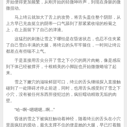
开始便得更加频繁，从刚开始的轻微呻吟声，到现在身躯的微
微扭动。
马上绮云就加大了舌上的攻势，将舌头盖住整个阴部，从
上方早已充血挺立的阴蒂一口气舔到了那紧紧收缩的粉菊之
上，在上面留下了自己的津液。
这猛烈的刺激让雪之下哪怕是在昏迷状态，也忍不住夹紧
了自己雪白丰满的大腿，将绮云的头牢牢箍住，一时间让绮云
都差点有些喘不上气。
于是直接用舌尖分开了雪之下小穴的两片肉鲍，像是感应
到下体已经被撑开，十根精美的小脚趾也开始微微蜷缩了起
来。
雪之下嫩穴的滋味鲜甜可口，绮云的舌头继续探入直接触
碰到了一处障碍才停止前进，同时，也用舌头感受到了雪之下
小穴，没有被任何东西所侵犯过的，疯狂蠕动精致无垢的肉
壁。
“哈~啊~嗯嗯嗯...啊...”
昏迷的雪之下被疯狂触动着神经，随着绮云的舌头在小穴
里面疯狂的搅动，最先支撑不住的便是她的大腿，早已打着颤