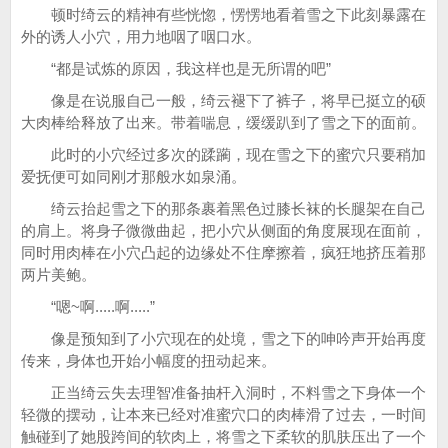
顿时绮云的精神有些恍惚，愣愣地看着雪之下此刻暴露在
外的诱人小穴，用力地咽了咽口水。
“都是试炼的原因，我这样也是无所谓的吧”
像是在说服自己一般，绮云褪下了裤子，将早已挺立的硕
大肉棒给释放了出来。带着喘息，缓缓趴到了雪之下的面前。
此时的小穴经过多次的蹂躏，现在雪之下的蜜穴只要稍加
爱抚便可如同刚才那般水如泉涌。
绮云抬起雪之下的那条裹着黑色过膝长袜的长腿架在自己
的肩上。将身子微微曲起，把小穴从侧面的角度展现在面前，
同时用肉棒在小穴凸起的边缘处不住摩擦着，疯狂地挤压着那
两片美鲍。
“嗯~啊.....啊.....”
像是预知到了小穴现在的处境，雪之下的呻吟声开始再度
传来，身体也开始小幅度的扭动起来。
正当绮云失去理智准备抽杆入洞时，不料雪之下身体一个
轻微的摆动，让本来已经对准蜜穴口的肉棒滑了过去，一时间
触碰到了她股跨间的软肉上，将雪之下柔软的肌肤压出了一个