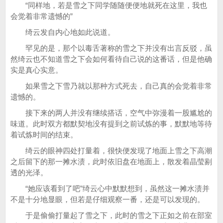
“同样地，若是雪之下同学随随便便地就死在这里，我也
会觉着非常遗憾的”
绮云发自内心地如此说道。
罕见的是，那个以毒舌著称的雪之下并没有出言反驳，虽
然绮云也不知道雪之下会如何看待自己说的这番话，但是他确
实是真心实意。
如果雪之下雪乃就以那种方式死去，自己真的会觉着非常
遗憾的。
接下来的两人并没有继续搭话，空气中弥漫着一股尴尬的
味道。此时双方都默契地没有提到之前试炼的事，默默地等待
着试炼时间的结束。
绮云的眼神四处打量着，很快便发现了地面上雪之下高潮
之后留下的那一摊水渍，此时依旧盘在地面上，散发着晶莹剔
透的光泽。
“她应该看到了吧”绮云心中默默想到，虽然这一摊水渍并
不是十分地显眼，但若是仔细观察一番，还是可以发现的。
于是偷偷打量起了雪之下，此时的雪之下正如之前在部室