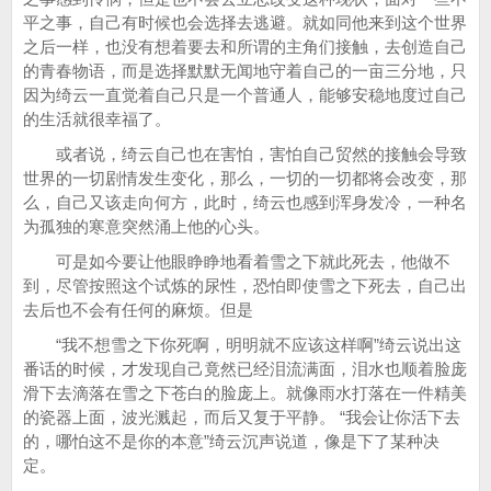
平之事，自己有时候也会选择去逃避。就如同他来到这个世界
之后一样，也没有想着要去和所谓的主角们接触，去创造自己
的青春物语，而是选择默默无闻地守着自己的一亩三分地，只
因为绮云一直觉着自己只是一个普通人，能够安稳地度过自己
的生活就很幸福了。
或者说，绮云自己也在害怕，害怕自己贸然的接触会导致
世界的一切剧情发生变化，那么，一切的一切都将会改变，那
么，自己又该走向何方，此时，绮云也感到浑身发冷，一种名
为孤独的寒意突然涌上他的心头。
可是如今要让他眼睁睁地看着雪之下就此死去，他做不
到，尽管按照这个试炼的尿性，恐怕即使雪之下死去，自己出
去后也不会有任何的麻烦。但是
“我不想雪之下你死啊，明明就不应该这样啊”绮云说出这
番话的时候，才发现自己竟然已经泪流满面，泪水也顺着脸庞
滑下去滴落在雪之下苍白的脸庞上。就像雨水打落在一件精美
的瓷器上面，波光溅起，而后又复于平静。 “我会让你活下去
的，哪怕这不是你的本意”绮云沉声说道，像是下了某种决
定。