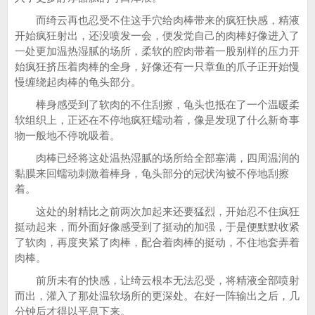
而绮云再也忍受不住这手穴给肉棒带来的疯狂快感，精液
开始疯狂射出，还没喷发一会，便发觉自己的肉棒好像进入了
一处更加温热湿腻的场所，柔软的腔肉带着一股别样的压力开
始疯狂挤压着肉棒的全身，好像还有一只章鱼的爪子正开始慢
慢缠绕起肉棒的龟头部分。
棒身感受到了软肉的不住刮擦，龟头也抵在了一个温暖柔
软组织上，正还在不停地疯狂蠕动着，像是发现了什么新奇事
物一般地不停吮吸着。
肉棒已经将这处温热湿腻的场所给全部塞满，四周温润的
黏膜来回蠕动刺激着棒身，龟头部分的冠状沟被不停地刮擦
着。
这处的射精比之前两次加起来还要猛烈，开始忍不住疯狂
挺动起来，而外面好像感受到了挺动的加强，于是便默默收紧
了软肉，再度夹紧了肉棒，配合着肉棒的挺动，不住地套弄着
肉棒。
前所未有的快感，让绮云根本无法忍受，将精液全部喷射
而出，灌入了那处温软场所的更深处。在好一阵输出之后，几
分钟后才得以平息下来。