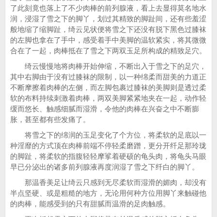
了此刻竟也落上了不少肉棒的前列腺液，看上去显得莫名地水
润，浸湿了雪之下的脚丫，划过其精致的脚趾间，还有些羞涩
般地缩了缩脚趾，绮云见状便将雪之下还没有脱下黑色过膝袜
的左脚也拿在了手中，感受着手中美脚的温软紧实，将其微微
合在了一起，肉棒抵在了雪之下两双玉足所构成的精致足穴。
绮云慢慢地将肉棒开始伸缩，不断出入于雪之下的足穴，
其中右脚由于没有过膝袜的限制，以一种绵柔而甜美的力道正
不断摩擦着肉棒的左侧，而左脚包裹过膝袜的美脚则是透过柔
软的布料持续刺激着肉棒，两双美脚紧紧地夹在一起，动作轻
缓而悠长、触感细腻而湿滑，令他的肉棒在兴奋之中不断膨
胀，甚至都有些发痛了。
将雪之下的绵润的玉足变化了个方位，将柔软的足底以一
种淫靡的方式顶在肉棒前端不停轻柔磨蹭，更分开纤足那玲珑
的脚趾，将柔软的指腹轻轻摩挲着硬硕的龟头肉，将龟头马眼
早已分泌出的诸多前列腺液再度润湿了雪之下纤白的脚丫。
那温香美足让绮云只感到无尽柔软而湿滑的媚肉，却没有
半点坚硬、或是粗糙的地方，无论用何种方位用脚丫来触碰他
的肉棒，能感受到的只有甜腻而温滑的足肉触感。