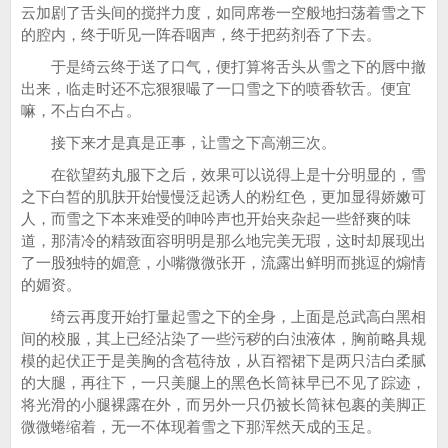
云加剧了舌头间的搅拌力度，如同席卷一空般地扫荡着雪之下
的腔内，终于听见一阵吞咽声，终于把药剂吞了下去。
于是绮云终于送了口气，便打算将舌头从雪之下的唇中撤
出来，临走时还不忘狠狠嘬了一口雪之下的喷香软舌。便宜
嘛，不占白不占。
接下来才是真是正事，让雪之下高潮三次。
在欲望药丸服下之后，效果可以说得上是十分明显的，雪
之下白皙的肌肤开始慢慢泛起诱人的粉红色，更加显得娇嫩可
人，而雪之下本来难受的呻吟声也开始夹杂起一些舒爽的味
道，那清冷的精致面容明明是那么地完美无瑕，这时却展现出
了一股独特的媚意，小嘴微微张开，流露出鲜明而挑逗的煽情
的媚资。
绮云再度开始打量起雪之下的全身，上面是总武高白黑相
间的校服，其上已经沾染了一些污秽的白浊液体，胸前略具规
模的起伏正于是美胸的含苞待放，从百褶裙下是两只洁白柔腻
的大腿，再往下，一只美腿上的黑色长筒袜早已不见了踪迹，
将光滑的小腿裸露在外，而另外一只仍被长筒袜包裹的美脚正
微微蜷缩着，无一不体现着雪之下那浑然天成的玉足。