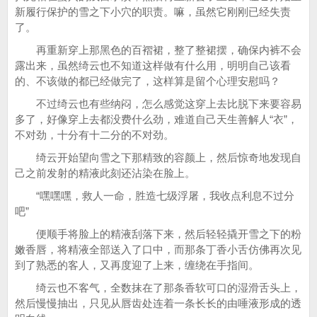
新履行保护的雪之下小穴的职责。嘛，虽然它刚刚已经失责
了。
再重新穿上那黑色的百褶裙，整了整裙摆，确保内裤不会
露出来，虽然绮云也不知道这样做有什么用，明明自己该看
的、不该做的都已经做完了，这样算是留个心理安慰吗？
不过绮云也有些纳闷，怎么感觉这穿上去比脱下来要容易
多了，好像穿上去都没费什么劲，难道自己天生善解人“衣”，
不对劲，十分有十二分的不对劲。
绮云开始望向雪之下那精致的容颜上，然后惊奇地发现自
己之前发射的精液此刻还沾染在脸上。
“嘿嘿嘿，救人一命，胜造七级浮屠，我收点利息不过分
吧”
便顺手将脸上的精液刮落下来，然后轻轻撬开雪之下的粉
嫩香唇，将精液全部送入了口中，而那条丁香小舌仿佛再次见
到了熟悉的客人，又再度迎了上来，缠绕在手指间。
绮云也不客气，全数抹在了那条香软可口的湿滑舌头上，
然后慢慢抽出，只见从唇齿处连着一条长长的由唾液形成的透