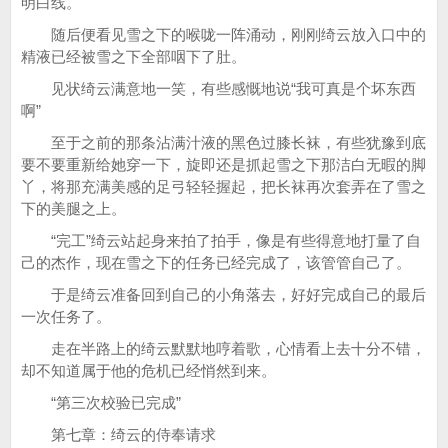
明白线。
随后便看见雪之下的喉咙一阵涌动，刚刚绮云放入口中的
精液已经被雪之下全部咽下了肚。
见状绮云满意地一笑，有些感慨地说“我可真是个坏东西
啊”
至于之前的那条沾满汁液的黑色过膝长袜，有些犹豫到底
要不要重新给她穿一下，旋即还是抓起雪之下那洁白无暇的脚
丫，将那充满美感的足弓轻轻握起，把长袜再次套弄在了雪之
下的美腿之上。
“完工”绮云站起身来拍了拍手，像是有些得意地打量了自
己的杰作，现在雪之下的任务已经完成了，该管管自己了。
于是绮云准备回到自己的小角落去，好好完成自己的最后
一次任务了。
走在半路上的绮云默默地哼着歌，心情看上去十分不错，
却不知道属于他的危机已经悄然到来。
“第三次校验已完成”
第七章：绮云的侍奉请求