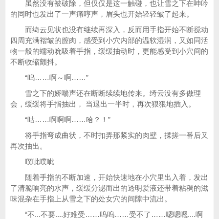
虽然没有被破除，但仅仅是这一触碰，也让雪之下在呻吟
的同时也发出了一声痛哼声，眉头也开始轻轻皱了起来。
而绮云见状也没有继续再深入，反而用手指开始不断搅动
四周充满褶皱的膣肉，感受到小穴内部的温软湿润，又如同活
物一般的蠕动吮吸着手指，缓缓抽动时，更能感受到小穴间的
不断收缩颤抖。
“呜……啊～啊……”
雪之下的娇喘声还在断断续续地传来。绮云没有多做理
会，缓缓将手指抽出， 当退出一半时，再次狠狠地插入。
“咕……啊啊啊……哈？！”
将手指弯成曲状，不时扣弄那紧实的肉壁，揉搓一番后又
再次抽出。
噗呲噗呲
随着手指的不断加速，开始快速地在小穴里出入着，发出
了清脆响亮的水声，缓缓分泌而出的透明爱液还带着粘稠的滋
味混杂在手指上从雪之下的处女穴的间隙中流出。
“不...不要....好难受……呜呜……受不了……嗯嗯嗯....啊