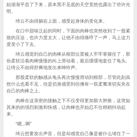
始渐渐平息了下来，原本黑不见底的天空竟然也露出了些许光
明。
绮云不由得躺在上面，感受起身体的变化来。
在口中甜味泛起的同时，下面的肉棒也突然收到了一股紧
致的压迫，也许力度太大，让他不由得痛哼了一声，马上这力
度变小了下去。
绮云感觉到自己的肉棒从根部位置被人牢牢掌握住了，那
份柔软沿着肉棒慢慢的向上滑动着，最后缓缓地套住了龟头,
让绮云不由得舒爽地发出来呻吟声。
那股柔软的触感从龟头再次慢慢滑动到根部，尽管此刻虽
然什么也看不见，但是切身感受到仿佛有一双柔荑准切实夹在
自己的肉棒之上。
肉棒在这亲密的接触之下不仅变得更加膨大肿胀，这突如
其来的的强烈刺激和快感，让肉棒也开始忍不住稍稍抖动起
来。
“嗯...啊”
绮云想要发出声音，但是却感觉自己像是被什么堵住了一