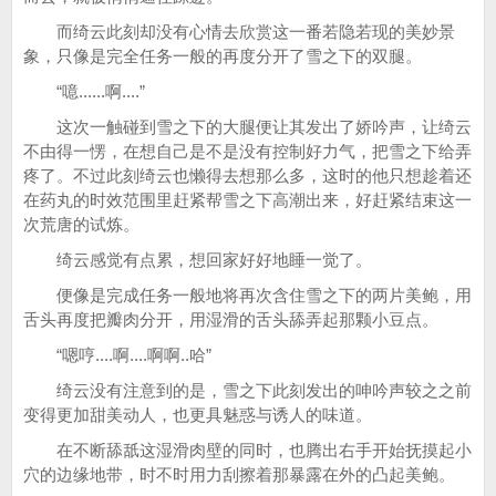
而绮云此刻却没有心情去欣赏这一番若隐若现的美妙景
象，只像是完全任务一般的再度分开了雪之下的双腿。
“噫......啊....”
这次一触碰到雪之下的大腿便让其发出了娇吟声，让绮云
不由得一愣，在想自己是不是没有控制好力气，把雪之下给弄
疼了。不过此刻绮云也懒得去想那么多，这时的他只想趁着还
在药丸的时效范围里赶紧帮雪之下高潮出来，好赶紧结束这一
次荒唐的试炼。
绮云感觉有点累，想回家好好地睡一觉了。
便像是完成任务一般地将再次含住雪之下的两片美鲍，用
舌头再度把瓣肉分开，用湿滑的舌头舔弄起那颗小豆点。
“嗯哼....啊....啊啊..哈”
绮云没有注意到的是，雪之下此刻发出的呻吟声较之之前
变得更加甜美动人，也更具魅惑与诱人的味道。
在不断舔舐这湿滑肉壁的同时，也腾出右手开始抚摸起小
穴的边缘地带，时不时用力刮擦着那暴露在外的凸起美鲍。