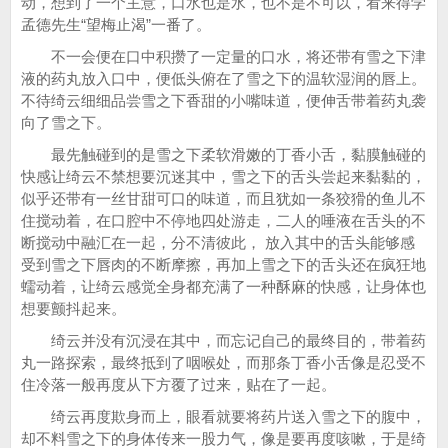
动，想到了一个主意，口水也是水，也不是不可以，看来得学
孟德先生“望梅止渴”一番了。
不一会便在口中积攒了一定量的口水，将还带有雪之下津
液的药丸放入口中，便低头俯在了雪之下的温软湿润的唇上。
不待绮云细细品尝雪之下香甜的小嘴味道，便伸舌带着药丸袭
向了雪之下。
最先触碰到的是雪之下柔软滑嫩的丁香小舌，黏膜触碰的
快感让绮云不禁想要沉迷其中，雪之下的舌头尝起来黏黏的，
似乎还带有一丝甘甜可口的味道，而且犹如一条狡猾的鱼儿不
住搅动着，在口腔中不停地四处游走，二人的唾液在舌头的不
断搅动中融汇在一起，分不清彼此， 放入其中的舌头能够感
受到雪之下唇肉的不断摩擦，再加上雪之下的舌头还在疯狂地
蠕动着，让绮云感觉全身都充满了一种酥麻的快感，让身体也
想要颤抖起来。
绮云并没有沉浸在其中，而忘记自己的最终目的，带着药
丸一路探索，最终抵到了咽喉处，而那条丁香小舌像是忍受不
住冷落一般再度从下方覆了过来，贴在了一起。
绮云再度欺身而上，眼看就要将药片送入雪之下的腹中，
却不料雪之下的身体传来一股力气，像是要再度咳嗽，于是绮