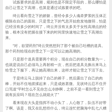
试炼要求的是高潮，规则也是不限定手段的，那么哪怕是
自己让雪之下高潮，也算是通过试炼要求的吧。
绮云看向雪之下的娇躯，曾经令多少人魂牵梦萦的玉体正
横陈在自己的面前。只是雪之下的气息开始愈发地微弱，怕是
已经没有多少的时间了，绮云并没有太多关于女性高潮点的经
验，根本没有把握在接下来的时间里快速地让雪之下高潮出
来。
“对，欲望药剂”绮云突然想到了那个被自己吐槽的道具。
那个药剂给现在的雪之下一定可以让她高潮的。
只是那个道具需要两个积分，现在自己的积分数量为一，
也就是说自己必须马上再射精一次，然后把道具兑换出来马上
给雪之下服下，再让她高潮出来，这样才能让雪之下活下去。
于是绮云马上脱掉了自己的裤子，然后露出了自己的肉
棒，开始不住地搓揉起来，只是成效甚微。见状绮云忍不住开
口骂道“平时怎么不见你怎么冷静啊，之前不是一看到雪之下
就有反应吗？现在怎么就熄火了”
看来现在大头是指挥不动小头了，人心散了，队伍不好带
了啊。该是，我又在乱想些什么，绮云连忙把脑海中乱七八糟