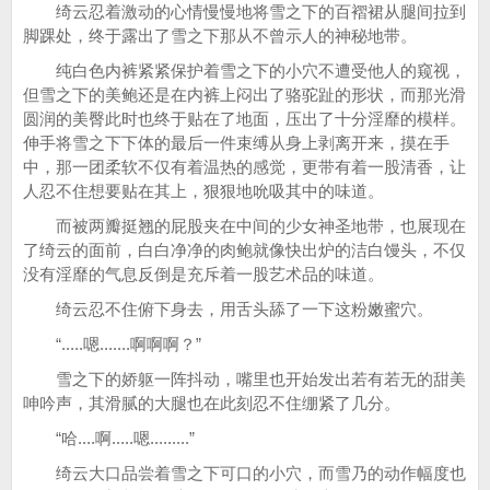
绮云忍着激动的心情慢慢地将雪之下的百褶裙从腿间拉到
脚踝处，终于露出了雪之下那从不曾示人的神秘地带。
纯白色内裤紧紧保护着雪之下的小穴不遭受他人的窥视，
但雪之下的美鲍还是在内裤上闷出了骆驼趾的形状，而那光滑
圆润的美臀此时也终于贴在了地面，压出了十分淫靡的模样。
伸手将雪之下下体的最后一件束缚从身上剥离开来，摸在手
中，那一团柔软不仅有着温热的感觉，更带有着一股清香，让
人忍不住想要贴在其上，狠狠地吮吸其中的味道。
而被两瓣挺翘的屁股夹在中间的少女神圣地带，也展现在
了绮云的面前，白白净净的肉鲍就像快出炉的洁白馒头，不仅
没有淫靡的气息反倒是充斥着一股艺术品的味道。
绮云忍不住俯下身去，用舌头舔了一下这粉嫩蜜穴。
“.....嗯.......啊啊啊？”
雪之下的娇躯一阵抖动，嘴里也开始发出若有若无的甜美
呻吟声，其滑腻的大腿也在此刻忍不住绷紧了几分。
“哈....啊.....嗯.........”
绮云大口品尝着雪之下可口的小穴，而雪乃的动作幅度也