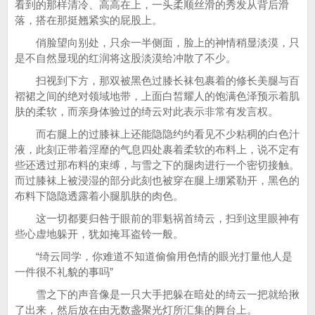
看到的那样清冷、高高在上，一头柔顺丝滑的秀发从背后滑
落，搭在那挺翘紧实的屁股上。
俏脸望向别处，只余一半侧面，脸上的神情稍显淡漠，只
是不自然显现的红润将这股淡漠给冲散了不少。
扫视到下方，那双被黑色过膝长袜包裹着的修长美腿与百
褶裙之间的绝对领域地带，上面白皙耀人的饱满色泽预示着肌
肤的柔软，而亲身体验过的绮云对此表示非常有发言权。
而右腿上的过膝袜上还能隐隐约约看见不少粘稠的白色汁
液，此刻正带着淫靡的气息四处裹着柔软的布料上，说不定有
些还透过那布料的束缚，与雪之下的腿肉进行一个密切接触。
而过膝袜上被浸湿的部分此刻也被穿在腿上绷紧勒开，黑色的
布料下隐隐透露着小腿肌肤的肉色。
这一切都要归咎于眼前的罪魁祸首绮云，扫到这里眼神有
些心虚地躲开，犹如掩耳盗铃一般。
“绮云同学，你难道不知道偷偷用色情的眼光打量他人是
一件很不礼貌的事吗”
雪之下的声音像是一只大手把躲在暗处的绮云一把就给揪
了出来，然后放在由无数盏聚光灯所汇集的舞台上。