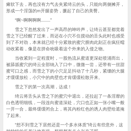
瘫软下去，再也没有力气去夹紧绮云的头，只能向两侧摊开，
形成一个淫荡的m开腿姿势，撅起了自己的美臀。
“啊~啊啊啊啊........”
雪之下忽然发出了一声高昂的呻吟声，让绮云甚至都觉着
雪之下已经醒了过来，而还在小穴不住搅动的舌头此时也感受
到了不对劲，本来就已经十分紧致的蜜穴膣肉此刻正在疯狂蠕
动收紧着，像是在拼命吮吸着这个外来的入侵之物。
当收紧到一定程度时，一股热流从蜜道更深处喷涌而出，
被舔舐蜜穴的绮云全部纳入了口中，微微一尝，还带有一丝甜
蜜可口之感，而雪之下的小穴足足抖动了十几秒，紧绷的大腿
才缓缓放松，小穴中的肉壁也才肯缓缓松散开来。
雪之下的第一次高潮，达成！
绮云将舌头从雪之下的蜜穴中退出，还拉起了一条淫靡的
白色透明细线，一段连向蜜道深处，穴口也正如一张小嘴一般
一开一合，最终缓缓闭合上，将其内粉红色的诱人肉壁给遮掩
了起来。
“想不到雪之下居然还是一个多水体质”绮云有些意外，这