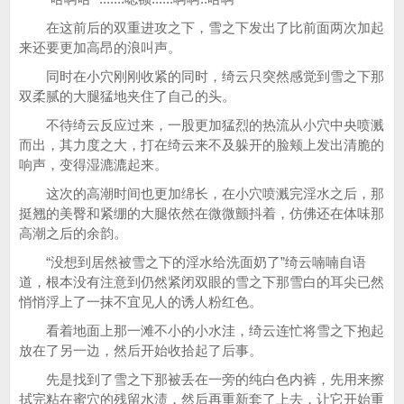
在这前后的双重进攻之下，雪之下发出了比前面两次加起
来还要更加高昂的浪叫声。
同时在小穴刚刚收紧的同时，绮云只突然感觉到雪之下那
双柔腻的大腿猛地夹住了自己的头。
不待绮云反应过来，一股更加猛烈的热流从小穴中央喷溅
而出，其力度之大，打在绮云来不及躲开的脸颊上发出清脆的
响声，变得湿漉漉起来。
这次的高潮时间也更加绵长，在小穴喷溅完淫水之后，那
挺翘的美臀和紧绷的大腿依然在微微颤抖着，仿佛还在体味那
高潮之后的余韵。
“没想到居然被雪之下的淫水给洗面奶了”绮云喃喃自语
道，根本没有注意到仍然紧闭双眼的雪之下那雪白的耳尖已然
悄悄浮上了一抹不宜见人的诱人粉红色。
看着地面上那一滩不小的小水洼，绮云连忙将雪之下抱起
放在了另一边，然后开始收拾起了后事。
先是找到了雪之下那被丢在一旁的纯白色内裤，先用来擦
拭完粘在蜜穴的残留水渍，然后再重新套了上去，让它开始重