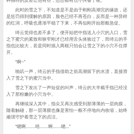
种独特的反差让他有些，想想都有点小兴奋了呢。
此时的雪之下，不知道是不是由于刚刚高潮完的缘故，还
是惩罚得到缓解的原因，脸色已经不再苍白，反而是一种异样
的红润，呼吸也逐渐平稳了下来，不再似刚开始那般急促。
绮云觉得也差不多了，便开始把中指送入小穴的入口，雪
之下蜜穴的紧致和狭窄刚才已经用舌头体验过了，而绮云的手
指也比较大，若是同时插入两根只怕会让雪之下的小穴不住撑
开。
“啊~”
啪叽一声，绮云的手指借助之前高潮留下的水渍，直接滑
入了雪之下的蜜穴当中。
雪之下发出了一声短促的叫声，绮云的大半截手指已经没
入了那粉嫩的小穴当中。
再继续深入其中，指尖又再次感受到那薄薄的一层肉膜，
随着触碰，那一层薄膜也像是害怕一般不停地向内收缩，始终
顽强守护着雪之下的贞洁。
“嗯啊........唔.......啊.......嗯...”