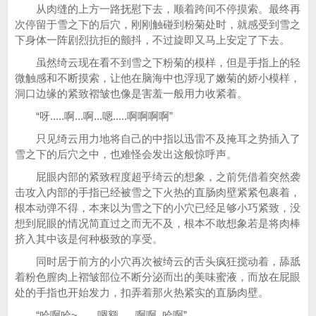
从肉缝的上方一路抚慰下去，顺着跨间不停摸索。最终再
次停留于雪之下的后穴，刚刚触碰到粉菊处时，就感受到雪之
下身体一阵剧烈抗拒的颤抖，不过旋即又马上安定了下去。
虽然绮云现在看不到雪之下粉菊的模样，但是手指上的轻
微触感和不断摸索，让他在脑海中也浮现了嫩菊的娇小模样，
洞口边缘的紧致褶皱也像是害羞一般用力收紧着。
“呀.....啊...啊...嗯.....啊啊啊啊”
只见绮云用力地将自己的中指以迅雷不及掩耳之势插入了
雪之下的后穴之中，也难怪会发出这般惊呼声。
屁眼内部的紧致程度超乎绮云的想象，之前凭借着突然袭
击攻入内部的手指已经被雪之下火热的直肠肉壁紧紧包裹着，
根本动弹不得，本来以为雪之下的小穴已经足够小巧紧致，没
想到屁眼的情况简直过之而无不及，根本不敢想象若是将肉棒
挤入其中该是何种极致的享受。
同时居于前方的小穴再次被绮云的舌头疯狂搅动着，舔舐
着粉色膣肉上褶皱部位不断分泌而出的美味蜜液，而放在屁眼
处的手指也开始发力，扣弄着那火热紧实的直肠肉壁。
“哈啊哈~.......嗯额......啊啊..哈啊”