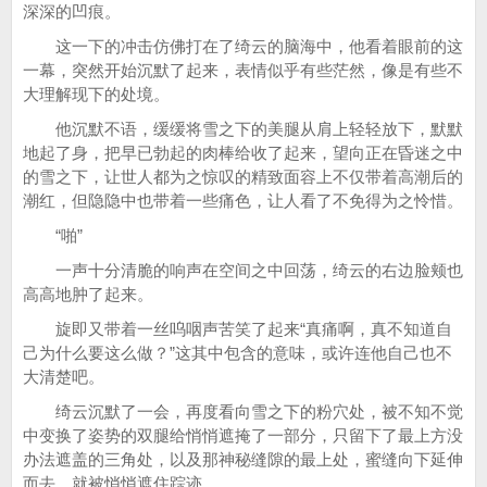
深深的凹痕。
这一下的冲击仿佛打在了绮云的脑海中，他看着眼前的这
一幕，突然开始沉默了起来，表情似乎有些茫然，像是有些不
大理解现下的处境。
他沉默不语，缓缓将雪之下的美腿从肩上轻轻放下，默默
地起了身，把早已勃起的肉棒给收了起来，望向正在昏迷之中
的雪之下，让世人都为之惊叹的精致面容上不仅带着高潮后的
潮红，但隐隐中也带着一些痛色，让人看了不免得为之怜惜。
“啪”
一声十分清脆的响声在空间之中回荡，绮云的右边脸颊也
高高地肿了起来。
旋即又带着一丝呜咽声苦笑了起来“真痛啊，真不知道自
己为什么要这么做？”这其中包含的意味，或许连他自己也不
大清楚吧。
绮云沉默了一会，再度看向雪之下的粉穴处，被不知不觉
中变换了姿势的双腿给悄悄遮掩了一部分，只留下了最上方没
办法遮盖的三角处，以及那神秘缝隙的最上处，蜜缝向下延伸
而去，就被悄悄遮住踪迹。