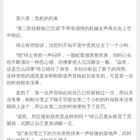
第六章：危机的到来
“第二阶段检验已完成”不带有感情的机械女声再次在上空
中响起。
绮云有些惊讶，没想到不知不觉中竟然过去了一个小时。
“唔”绮云突然一声闷哼，一股眩晕感席卷而来，同时心头
也不断涌出一种恶心感，仿佛要使人沉沉睡去一般。 “该死，
这是怎么回事”绮云稳住了身形，开始分析起了眼下的局势。
这种突然的感觉是在刚刚那道声音响起后发生的，可是第一次
的时候根本没事。
是的了，第一次声音响起前自己已经射精过一次，所以并
没有事，刚刚与雪之下聊天导致在第二个小时的时候根本没有
顾得上这个，所以在第二次的时候便给予了惩罚。
“该死。判定规则居然是这样的吗？”绮云忍着头疼晃了晃
脑袋，试图让自己更加清醒一点。
“彭”身后雪之下的方向突然传来一声轻微的落地声，此时