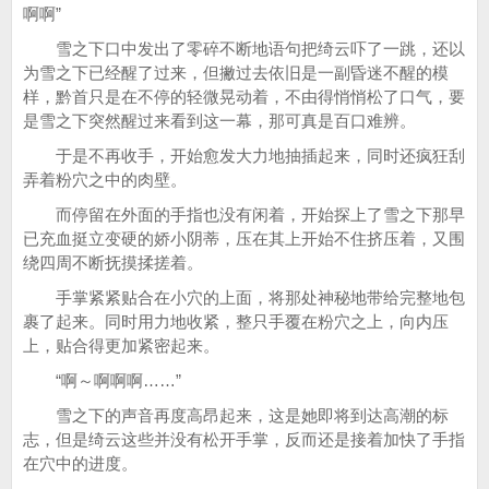
啊啊”
雪之下口中发出了零碎不断地语句把绮云吓了一跳，还以
为雪之下已经醒了过来，但撇过去依旧是一副昏迷不醒的模
样，黔首只是在不停的轻微晃动着，不由得悄悄松了口气，要
是雪之下突然醒过来看到这一幕，那可真是百口难辨。
于是不再收手，开始愈发大力地抽插起来，同时还疯狂刮
弄着粉穴之中的肉壁。
而停留在外面的手指也没有闲着，开始探上了雪之下那早
已充血挺立变硬的娇小阴蒂，压在其上开始不住挤压着，又围
绕四周不断抚摸揉搓着。
手掌紧紧贴合在小穴的上面，将那处神秘地带给完整地包
裹了起来。同时用力地收紧，整只手覆在粉穴之上，向内压
上，贴合得更加紧密起来。
“啊～啊啊啊……”
雪之下的声音再度高昂起来，这是她即将到达高潮的标
志，但是绮云这些并没有松开手掌，反而还是接着加快了手指
在穴中的进度。