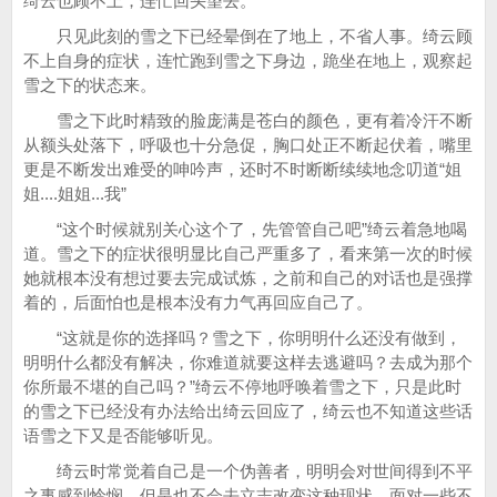
绮云也顾不上，连忙回头望去。
只见此刻的雪之下已经晕倒在了地上，不省人事。绮云顾
不上自身的症状，连忙跑到雪之下身边，跪坐在地上，观察起
雪之下的状态来。
雪之下此时精致的脸庞满是苍白的颜色，更有着冷汗不断
从额头处落下，呼吸也十分急促，胸口处正不断起伏着，嘴里
更是不断发出难受的呻吟声，还时不时断断续续地念叨道“姐
姐....姐姐...我”
“这个时候就别关心这个了，先管管自己吧”绮云着急地喝
道。雪之下的症状很明显比自己严重多了，看来第一次的时候
她就根本没有想过要去完成试炼，之前和自己的对话也是强撑
着的，后面怕也是根本没有力气再回应自己了。
“这就是你的选择吗？雪之下，你明明什么还没有做到，
明明什么都没有解决，你难道就要这样去逃避吗？去成为那个
你所最不堪的自己吗？”绮云不停地呼唤着雪之下，只是此时
的雪之下已经没有办法给出绮云回应了，绮云也不知道这些话
语雪之下又是否能够听见。
绮云时常觉着自己是一个伪善者，明明会对世间得到不平
之事感到怜悯，但是也不会去立志改变这种现状，面对一些不