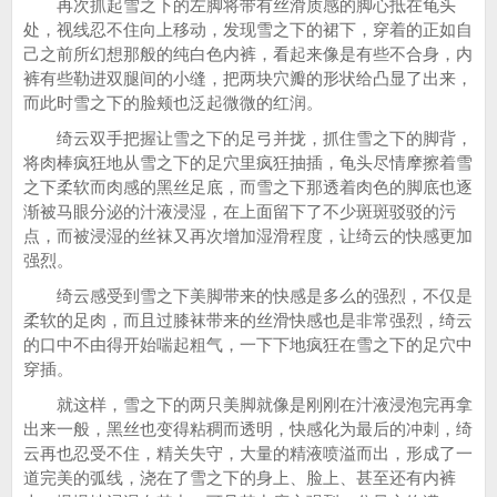
再次抓起雪之下的左脚将带有丝滑质感的脚心抵在龟头
处，视线忍不住向上移动，发现雪之下的裙下，穿着的正如自
己之前所幻想那般的纯白色内裤，看起来像是有些不合身，内
裤有些勒进双腿间的小缝，把两块穴瓣的形状给凸显了出来，
而此时雪之下的脸颊也泛起微微的红润。
绮云双手把握让雪之下的足弓并拢，抓住雪之下的脚背，
将肉棒疯狂地从雪之下的足穴里疯狂抽插，龟头尽情摩擦着雪
之下柔软而肉感的黑丝足底，而雪之下那透着肉色的脚底也逐
渐被马眼分泌的汁液浸湿，在上面留下了不少斑斑驳驳的污
点，而被浸湿的丝袜又再次增加湿滑程度，让绮云的快感更加
强烈。
绮云感受到雪之下美脚带来的快感是多么的强烈，不仅是
柔软的足肉，而且过膝袜带来的丝滑快感也是非常强烈，绮云
的口中不由得开始喘起粗气，一下下地疯狂在雪之下的足穴中
穿插。
就这样，雪之下的两只美脚就像是刚刚在汁液浸泡完再拿
出来一般，黑丝也变得粘稠而透明，快感化为最后的冲刺，绮
云再也忍受不住，精关失守，大量的精液喷溢而出，形成了一
道完美的弧线，浇在了雪之下的身上、脸上、甚至还有内裤