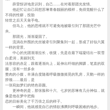
薛雷惊讶地意识到，自己……在对着那团光发情。
他赶忙让自己回想苏琳青春靓丽的模样，免得觉醒什么了
不得的性癖，投胎
转世之后天天肏手电。
但马上，他的思维就不可避免地被吸引到了那团光芒中
央。
那团光，渐渐凝固了。
流淌在外围的光丝被牵引到聚集到一起，形成了好似六翼
一样的背景。
中心的光团渐渐拉长，收拢，先是在最下端凝结出一双雪
白柔润，美丽到无
法形容的赤足，跟着逐渐向上，延伸出纤细的脚踝，笔直的双
腿，没有一丝多余
赘肉的小腹，丰满合度随着呼吸微微摇晃的乳房，天鹅一样的
脖颈……最后，是
一张宛如梦幻的绝色容颜。
更神奇的是，那张脸和十六、七岁的苏琳有几分神似，就
像是他在梦中把痴
恋的目标美化了千万倍之后的样子。
一瞬间，他就感觉自己的情欲沸腾到呼吸困难的地步。