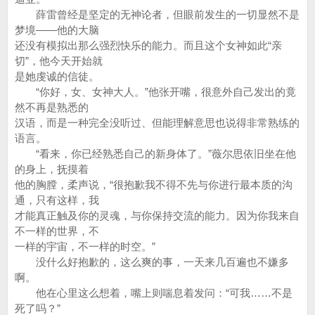
薛雷曾经是坚定的无神论者，但眼前发生的一切显然不是
梦境——他的大脑
还没有模拟出那么强烈快乐的能力。而且这个女神如此“亲
切”，他今天开始就
是她虔诚的信徒。
“你好，女、女神大人。”他张开嘴，很意外自己发出的竟
然不再是熟悉的
汉语，而是一种完全没听过、但能理解意思也说得非常熟练的
语言。
“看来，你已经熟悉自己的新身体了。”薇尔思依旧坐在他
的身上，抚摸着
他的胸膛，柔声说，“很抱歉我不得不先与你进行最本质的沟
通，只有这样，我
才能真正触及你的灵魂，与你保持交流的能力。因为你我来自
不一样的世界，不
一样的宇宙，不一样的时空。”
没什么好抱歉的，这么爽的事，一天来几百遍也不嫌多
啊。
他在心里这么想着，嘴上则喘息着发问：“可我……不是
死了吗？”