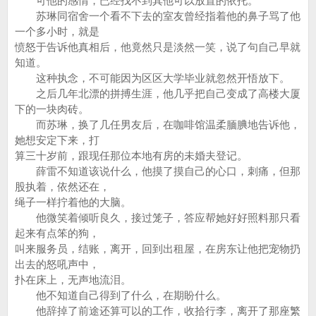
可他的感情，已经找不到其他可以放置的依托。
苏琳同宿舍一个看不下去的室友曾经指着他的鼻子骂了他
一个多小时，就是
愤怒于告诉他真相后，他竟然只是淡然一笑，说了句自己早就
知道。
这种执念，不可能因为区区大学毕业就忽然开悟放下。
之后几年北漂的拼搏生涯，他几乎把自己变成了高楼大厦
下的一块肉砖。
而苏琳，换了几任男友后，在咖啡馆温柔腼腆地告诉他，
她想安定下来，打
算三十岁前，跟现任那位本地有房的未婚夫登记。
薛雷不知道该说什么，他摸了摸自己的心口，刺痛，但那
股执着，依然还在，
绳子一样拧着他的大脑。
他微笑着倾听良久，接过笼子，答应帮她好好照料那只看
起来有点笨的狗，
叫来服务员，结账，离开，回到出租屋，在房东让他把宠物扔
出去的怒吼声中，
扑在床上，无声地流泪。
他不知道自己得到了什么，在期盼什么。
他辞掉了前途还算可以的工作，收拾行李，离开了那座繁