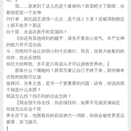
我……原来到了这儿也是个废柴吗？薛雷瞪大了眼睛，合
着他堂堂一个女神
代行者，就比战五渣强一点点，是个战１５渣？还被强制锁定
１级不给升？那还
玩个屁，永远在新手村晃荡吗？
【你还有其他得到的赐予，请先不要灰心丧气。丰产女神
的能力并不适合战
斗，但绝对不会让你弱小到寸步难行。而且，你努力收集到的
信仰，也会反馈给
你巨大的帮助。并不是只有战斗才可以拯救世界的。】
那靠什么？嘴炮吗？薛雷尽量让自己平静下来，那些稀奇
古怪的技能可以放
放再问，当务之急，是另一个更重要的问题：还有，你说的那
个锚是什么东西？
我该怎么找？找不到的话会怎样？
【我会指引你去找，你必须找到，如果不完成灵魂锚定，
你就无法在这个世
界生存下去，包围着你的庇佑神力一消散，你就会被世界意志
驱逐，灰飞烟灭。
】