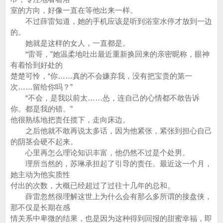
室的方向，好像一直在等他出来一样。
不过薛雷知道，她的手机应该是听到浴室水停才放到一边
的。
她就是这样的女人，一直都是。
“雷哥，”她温柔地吐出最近重新换回来的亲密昵称，眼神
有着恰到好处的
楚楚可怜，“你……真的不会嫌弃我，没有把宝贵的第一
次……留给你吗？”
“不会，是我以前太……怂，连自己的心情都不敢告诉
你。都是我的错。”
他很熟练地把责任揽下，走向床边。
之后他就不敢再说太多话，因为他紧张，紧张到担心自己
的阴茎会硬不起来。
心里再怎么理论知识丰富，他仍然不过是个处男。
理所当然的，苏琳承担起了引导的责任。最近这一个月，
她主动为他实质性
付出的次数，大概已经超过了过往十几年的总和。
薛雷忽然很理解这世上为什么会有那么多所谓的接盘侠，
那不仅是长期在感
情关系中卑微的结果，也是因为这种得到回报的甜蜜幸福，即