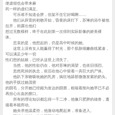
便虚假也会带来麻
药一样的虚幻满足。
可乐谁不知道会胖，但架不住它好喝啊……
他们从薛雷的初吻开始，昏黄的床灯下，苏琳的浴巾被他
拉开，袒露出他幻
想过无数模样，终于在此刻第一次得到实际影像的娇美裸
体。
悲哀的是，他想起的，仍是高中时候的她。
这世上没有女人能赢得了时光，那个肌肤细嫩曲线紧凑，
可以满足少年一切
性幻想的姑娘，已经从这世上消失了。
当然，他的性欲仍在，他对苏琳的渴望，也依旧强烈。
忽然死掉的执念，依旧在他心中留着一具巨大的尸体。
他趴下亲吻吸吮她的乳房，疯狂地舔那微微发紫的奶头。
他的手抚过她茂密
的阴毛，分开她已经颇为发达的阴唇，粗喘着抠向她早已不必
再担心出血的膣口。
所有的理论知识都忘得一干二净，他像只肥胖的雄兽，遵
循着本能而动。
她央求他温柔些，他激动地爬起来，准备进入。