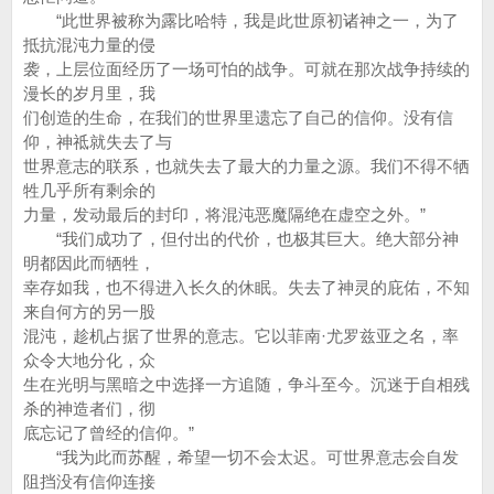
“此世界被称为露比哈特，我是此世原初诸神之一，为了
抵抗混沌力量的侵
袭，上层位面经历了一场可怕的战争。可就在那次战争持续的
漫长的岁月里，我
们创造的生命，在我们的世界里遗忘了自己的信仰。没有信
仰，神祗就失去了与
世界意志的联系，也就失去了最大的力量之源。我们不得不牺
牲几乎所有剩余的
力量，发动最后的封印，将混沌恶魔隔绝在虚空之外。”
“我们成功了，但付出的代价，也极其巨大。绝大部分神
明都因此而牺牲，
幸存如我，也不得进入长久的休眠。失去了神灵的庇佑，不知
来自何方的另一股
混沌，趁机占据了世界的意志。它以菲南·尤罗兹亚之名，率
众令大地分化，众
生在光明与黑暗之中选择一方追随，争斗至今。沉迷于自相残
杀的神造者们，彻
底忘记了曾经的信仰。”
“我为此而苏醒，希望一切不会太迟。可世界意志会自发
阻挡没有信仰连接