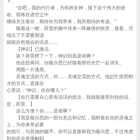
下。
“去吧，我的代行者，为你的女神，接下这个伟大的使
命。我将在虚空之中
继续关注着你，期待你为我带来，我所期待的奇迹。”
随着这一吻，薛雷的脑中传来一阵麻痹的快意，接着，浮
现出了不需要阅读
就能自然领会的讯息……
【神识】已激活。
诶？薛雷楞了一下，神识到底是啥啊？
他还想再问，但薇尔思已经随着那些光芒一起消失。
周围一片漆黑。
灵魂交流的方式，对……灵魂交流的方式。他赶忙按照刚
才的方式，直接在
心里说：“神识，你在哪儿？”
【你只需要在心里有说话的想法，我就能接受到你的讯
息，薛雷。】
这么方便？你……是谁啊？
【我是薇尔思的一部分意志和记忆，我附着在你的灵魂之
上，为你来带必要
的指引，与其他的赐予。你可以直接称我为薇尔思，不过考虑
到你还会有接触到