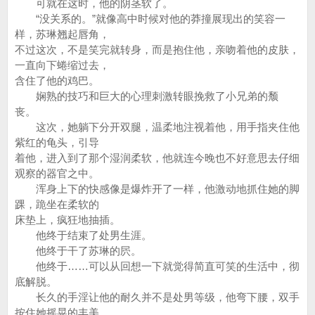
可就在这时，他的阴茎软了。
“没关系的。”就像高中时候对他的莽撞展现出的笑容一
样，苏琳翘起唇角，
不过这次，不是笑完就转身，而是抱住他，亲吻着他的皮肤，
一直向下蜷缩过去，
含住了他的鸡巴。
娴熟的技巧和巨大的心理刺激转眼挽救了小兄弟的颓
丧。
这次，她躺下分开双腿，温柔地注视着他，用手指夹住他
紫红的龟头，引导
着他，进入到了那个湿润柔软，他就连今晚也不好意思去仔细
观察的器官之中。
浑身上下的快感像是爆炸开了一样，他激动地抓住她的脚
踝，跪坐在柔软的
床垫上，疯狂地抽插。
他终于结束了处男生涯。
他终于干了苏琳的屄。
他终于……可以从回想一下就觉得简直可笑的生活中，彻
底解脱。
长久的手淫让他的耐久并不是处男等级，他弯下腰，双手
按住她摇晃的丰美