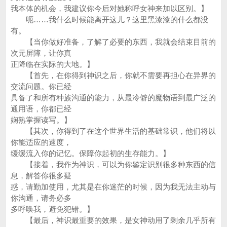
我本体的机会，我建议你今后对她称呼女神来加以区别。】
呃……我什么时候能离开这儿？这里黑漆漆的什么都没
有。
【当你做好准备，了解了必要的东西，我就会结束目前的
次元屏障，让你真
正降临在实际的大地。】
【首先，在你得到神识之后，你就不需要再担心在异界的
交流问题。你已经
具备了和所有种族沟通的能力，从最冷僻的魔物语到最广泛的
通用语，你都已经
娴熟掌握读写。】
【其次，你得到了在这个世界生活的基础常识，他们将以
你能适应的速度，
缓缓流入你的记忆。保障你起初的生存能力。】
【接着，我作为神识，可以为你鉴定识别很多种东西的信
息，解答你很多疑
惑，请勤加使用，尤其是在你迷茫的时候，因为我无法主动与
你沟通，请务必多
多呼唤我，避免犯错。】
【最后，神识最重要的效果，是女神动用了剩余几乎所有