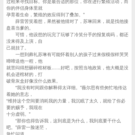
过程来寻找目标。你是最合适的那位，你在进行繁殖活动，而
你的伴侣身体里就
孕育着生命，繁殖的效应得到了叠加。”
薛雷苦笑着想，果然被他猜对了，苏琳回来，就是找他接
盘喜当爹的。
可惜，他设想的玩完了玩够了冷笑分手的报复戏码，都还
没来得及上演，自
己就挂了。
一想到葬礼苏琳有可能怀着别人的孩子过来假模假样哭哭
啼啼送他一程，他
就苦闷得想砸碎棺材板……好吧，按照当地政策，他大概是没
机会进棺材的，打
破骨灰盒好像没什么效果。
“我没有时间跟你解释得太详细。”薇尔思有些匆忙地传达
着她的意志，
“维持这个空间要消耗我的力量，我沉眠了太久，就给了你必
要的赐予，我现在
十分虚弱。”
“那你也得告诉我，这到底是为什么，我到底要干什么
吧。”薛雷一脸迷茫，
急忙问道。