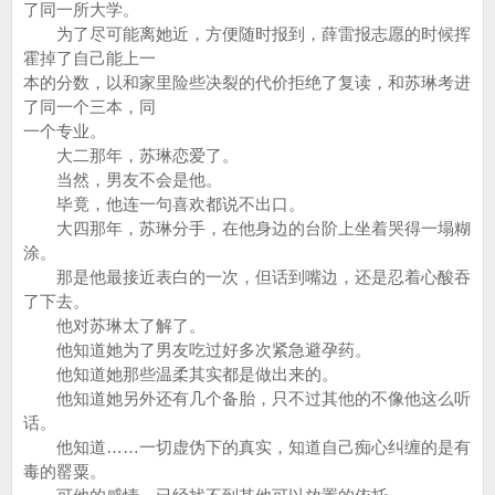
了同一所大学。
为了尽可能离她近，方便随时报到，薛雷报志愿的时候挥
霍掉了自己能上一
本的分数，以和家里险些决裂的代价拒绝了复读，和苏琳考进
了同一个三本，同
一个专业。
大二那年，苏琳恋爱了。
当然，男友不会是他。
毕竟，他连一句喜欢都说不出口。
大四那年，苏琳分手，在他身边的台阶上坐着哭得一塌糊
涂。
那是他最接近表白的一次，但话到嘴边，还是忍着心酸吞
了下去。
他对苏琳太了解了。
他知道她为了男友吃过好多次紧急避孕药。
他知道她那些温柔其实都是做出来的。
他知道她另外还有几个备胎，只不过其他的不像他这么听
话。
他知道……一切虚伪下的真实，知道自己痴心纠缠的是有
毒的罂粟。