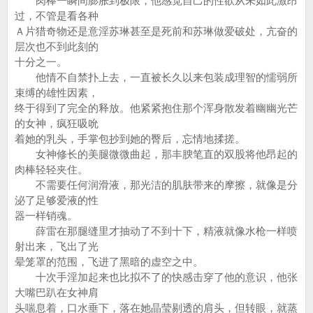
肉棒一瞬间膨胀到极限，他感觉自己的性欲从未如此激昂
过，不管是看各种
Ａ片猎奇物还是意淫苏琳甚至是死前和苏琳做爱破处，亢奋的
层次也不到此刻的
十分之一。
他情不自禁扑上去，一直被长久以来包装成理智的懦弱所
束缚的雄性因素，
终于得到了完全的释放。他紧紧抱住那个浑身散发着幽幽光芒
的女神，疯狂吸吮
着她的乳头，手掌包抄到她的臀后，忘情地揉搓。
女神修长的美腿微微曲起，那丰腴笔直的双股将他昂起的
肉棒轻轻夹住。
不需要任何润滑液，那光洁的肌肤带来的摩擦，就像是分
泌了足够爱液的性
器一样销魂。
薛雷在那腿缝里才抽动了不到十下，精液就像水枪一样喷
射出来，飞出了光
晕笼罩的范围，飞进了黑暗的虚空之中。
十次手淫加起来也比拟不了的快感击穿了他的意识，他张
大嘴巴趴在女神肩
头喘息着，口水垂下，落在她晶莹剔透的肩头，但转眼，就蒸