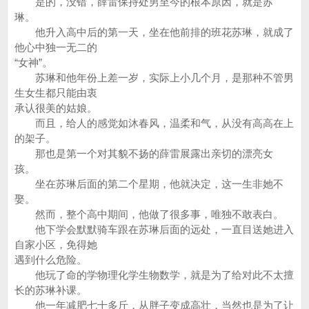
是的，没错，薛雷保持处男至今的根本原因，就是苏
琳。
他升入高中后的第一天，坐在他前排的班花苏琳，就成了
他心中独一无二的
“女神”。
苏琳和他年份上差一岁，实际上小几个月，是那种不管男
生女生都只能由衷
承认很美的姑娘。
而且，给人的感觉如沐春风，温柔和气，从没有高高在上
的架子。
那也是第一个对其貌不扬的薛雷展露出亲切的漂亮女
孩。
坐在苏琳后面的第二个星期，他就决定，这一生非她不
娶。
然而，整个高中期间，他做了很多事，唯独不敢表白。
他下学会默默骑车跟在苏琳后面的远处，一直目送她进入
自家小区，免得她
遇到什么危险。
他玩了命的学物理化学生物数学，就是为了给对此不太擅
长的苏琳补课。
他一年减肥七十多斤，从胖子变成高壮，当然也是为了让