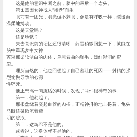
这是他的意识中断之前，脑中的最后一个念头。
第１章因女神找人“接盘”而生
眼前有一团光，明亮但不刺眼，像是有呼吸一样，缓慢而
温柔地搏动。
这是天堂吗？
还是地狱？
失去意识前的记忆还很清晰，薛雷稍微回想一下，就能在
脑中重现梦中女神
苏琳那柔软洁白的肉体，乌黑卷曲的耻毛，嫣红湿润的蜜
裂。
理所当然的，他也回想起了自己羞耻的死因——射精的强
烈愉悦导致的心源
性猝死。
他正想骂一句脏话的时候，发现了两件很神奇的事。
第一，他勃起了。
那根盘绕着突起血管的肉棒，正精神抖擞地上扬着，龟头
马眼还微微流着透
明的腺液。
第二，这鸡巴不是他的。
或者说，这身体就不是他的。