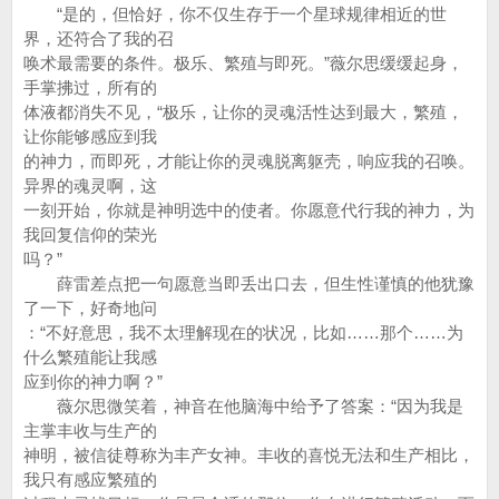
“是的，但恰好，你不仅生存于一个星球规律相近的世
界，还符合了我的召
唤术最需要的条件。极乐、繁殖与即死。”薇尔思缓缓起身，
手掌拂过，所有的
体液都消失不见，“极乐，让你的灵魂活性达到最大，繁殖，
让你能够感应到我
的神力，而即死，才能让你的灵魂脱离躯壳，响应我的召唤。
异界的魂灵啊，这
一刻开始，你就是神明选中的使者。你愿意代行我的神力，为
我回复信仰的荣光
吗？”
薛雷差点把一句愿意当即丢出口去，但生性谨慎的他犹豫
了一下，好奇地问
：“不好意思，我不太理解现在的状况，比如……那个……为
什么繁殖能让我感
应到你的神力啊？”
薇尔思微笑着，神音在他脑海中给予了答案：“因为我是
主掌丰收与生产的
神明，被信徒尊称为丰产女神。丰收的喜悦无法和生产相比，
我只有感应繁殖的