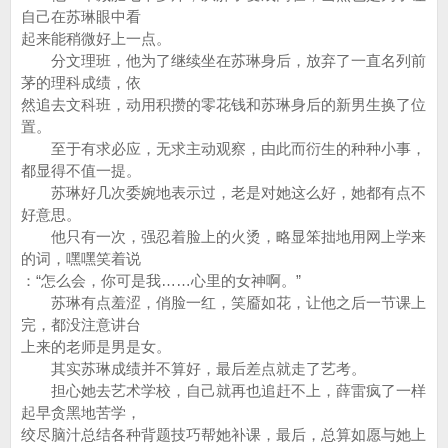
自己在苏琳眼中看
起来能稍微好上一点。
分文理班，他为了继续坐在苏琳身后，放弃了一直名列前
茅的理科成绩，依
然追去文科班，动用积攒的零花钱和苏琳身后的新男生换了位
置。
至于有求必应，无求主动观察，由此而衍生的种种小事，
都显得不值一提。
苏琳好几次委婉地表示过，老是对她这么好，她都有点不
好意思。
他只有一次，强忍着脸上的火烫，略显笨拙地用网上学来
的词，嘿嘿笑着说
：“怎么会，你可是我……心里的女神啊。”
苏琳有点羞涩，俏脸一红，笑靥如花，让他之后一节课上
完，都没注意讲台
上来的老师是男是女。
其实苏琳成绩并不算好，最后差点就走了艺考。
担心她去艺术学校，自己就再也追赶不上，薛雷疯了一样
起早贪黑地苦学，
绞尽脑汁总结各种背题技巧帮她补课，最后，总算如愿与她上