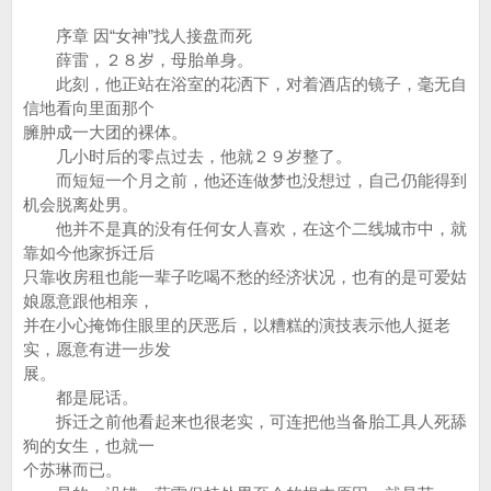
序章 因“女神”找人接盘而死
薛雷，２８岁，母胎单身。
此刻，他正站在浴室的花洒下，对着酒店的镜子，毫无自
信地看向里面那个
臃肿成一大团的裸体。
几小时后的零点过去，他就２９岁整了。
而短短一个月之前，他还连做梦也没想过，自己仍能得到
机会脱离处男。
他并不是真的没有任何女人喜欢，在这个二线城市中，就
靠如今他家拆迁后
只靠收房租也能一辈子吃喝不愁的经济状况，也有的是可爱姑
娘愿意跟他相亲，
并在小心掩饰住眼里的厌恶后，以糟糕的演技表示他人挺老
实，愿意有进一步发
展。
都是屁话。
拆迁之前他看起来也很老实，可连把他当备胎工具人死舔
狗的女生，也就一
个苏琳而已。