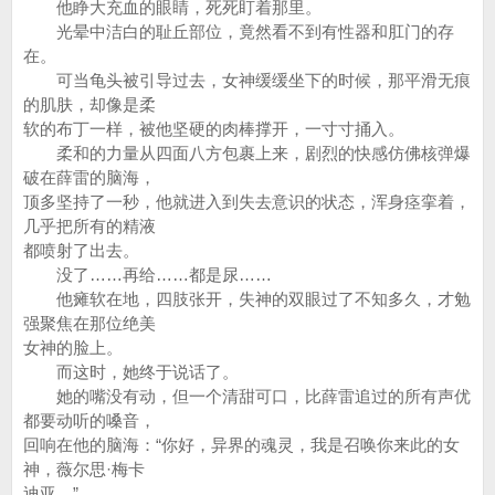
他睁大充血的眼睛，死死盯着那里。
光晕中洁白的耻丘部位，竟然看不到有性器和肛门的存
在。
可当龟头被引导过去，女神缓缓坐下的时候，那平滑无痕
的肌肤，却像是柔
软的布丁一样，被他坚硬的肉棒撑开，一寸寸捅入。
柔和的力量从四面八方包裹上来，剧烈的快感仿佛核弹爆
破在薛雷的脑海，
顶多坚持了一秒，他就进入到失去意识的状态，浑身痉挛着，
几乎把所有的精液
都喷射了出去。
没了……再给……都是尿……
他瘫软在地，四肢张开，失神的双眼过了不知多久，才勉
强聚焦在那位绝美
女神的脸上。
而这时，她终于说话了。
她的嘴没有动，但一个清甜可口，比薛雷追过的所有声优
都要动听的嗓音，
回响在他的脑海：“你好，异界的魂灵，我是召唤你来此的女
神，薇尔思·梅卡
迪亚。”