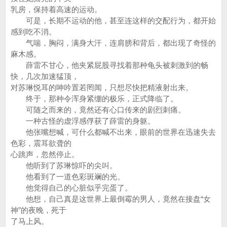
乳房，保持着高速的运动。
可是，长期不运动的他，甚至连这样的交配行为，都开始
感到吃不消。
气喘，胸闷，满身大汗，连肩膀和背后，都出现了奇怪的
麻木感。
薛雷不甘心，他夹紧屁股寻找着那种龟头被刺激到的畅
快，几次加速猛顶，
对苏琳悦耳的呻吟置若罔闻，只想尽快把精液射出来。
终于，那种令浑身紧绷的极乐，正式降临了。
可随之而来的，竟然还有心口传来的剧烈刺痛。
一种古怪的虚浮感俘获了薛雷的身躯。
他张嘴想喊，可什么都喊不出来，眼前的世界在迅速失去
色彩，震耳欲聋的
心跳声，忽然停止。
他听到了苏琳惊吓的尖叫。
他看到了一道色彩斑斓的光。
他觉得自己的心脏似乎完蛋了。
他想，自己真是这世界上最倒霉的男人，竟然在接盘“女
神”的夜晚，死于
了马上风。