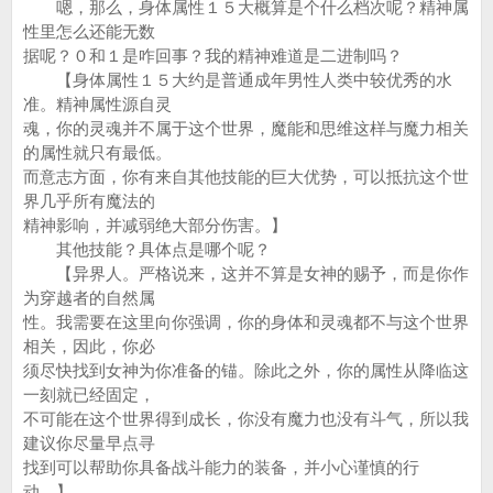
嗯，那么，身体属性１５大概算是个什么档次呢？精神属
性里怎么还能无数
据呢？０和１是咋回事？我的精神难道是二进制吗？
【身体属性１５大约是普通成年男性人类中较优秀的水
准。精神属性源自灵
魂，你的灵魂并不属于这个世界，魔能和思维这样与魔力相关
的属性就只有最低。
而意志方面，你有来自其他技能的巨大优势，可以抵抗这个世
界几乎所有魔法的
精神影响，并减弱绝大部分伤害。】
其他技能？具体点是哪个呢？
【异界人。严格说来，这并不算是女神的赐予，而是你作
为穿越者的自然属
性。我需要在这里向你强调，你的身体和灵魂都不与这个世界
相关，因此，你必
须尽快找到女神为你准备的锚。除此之外，你的属性从降临这
一刻就已经固定，
不可能在这个世界得到成长，你没有魔力也没有斗气，所以我
建议你尽量早点寻
找到可以帮助你具备战斗能力的装备，并小心谨慎的行
动。】