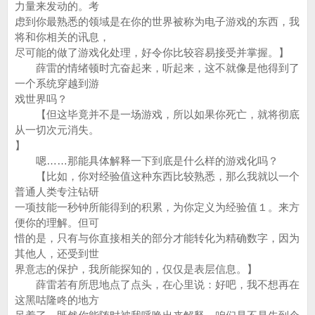
力量来发动的。考
虑到你最熟悉的领域是在你的世界被称为电子游戏的东西，我
将和你相关的讯息，
尽可能的做了游戏化处理，好令你比较容易接受并掌握。】
薛雷的情绪顿时亢奋起来，听起来，这不就像是他得到了
一个系统穿越到游
戏世界吗？
【但这毕竟并不是一场游戏，所以如果你死亡，就将彻底
从一切次元消失。
】
嗯……那能具体解释一下到底是什么样的游戏化吗？
【比如，你对经验值这种东西比较熟悉，那么我就以一个
普通人类专注钻研
一项技能一秒钟所能得到的积累，为你定义为经验值１。来方
便你的理解。但可
惜的是，只有与你直接相关的部分才能转化为精确数字，因为
其他人，还受到世
界意志的保护，我所能探知的，仅仅是表层信息。】
薛雷若有所思地点了点头，在心里说：好吧，我不想再在
这黑咕隆咚的地方