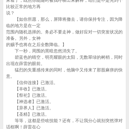
呆着了，既然你能随时被我呼唤出来解释，咱们是不是先到个
比较正常的地方再
说？
【如你所愿，那么，屏障将撤去，请你保持专注，因为降
临的地方是在一定
范围内随机选择的。务必不要走神，做好应对一切突发状况的
准备。另外，女神
的赐予也将在之后全数降临。】
下一秒，周围的黑暗忽然消失了。
碧蓝色的晴空，明亮耀眼的太阳，无数翠绿的树梢，同时
出现在薛雷的眼前。
猛烈的失重感传来的同时，他脑中又传来了那股麻痹的快
意。
【信仰连接】已激活。
【丰收】已激活。
【祭祀】已激活。
【神选者】已激活。
【异界人】已激活。
【圣精】已激活。
等等，这都是些啥技能？还有，不让我分心就别突然弹对
话框啊！薛雷在心