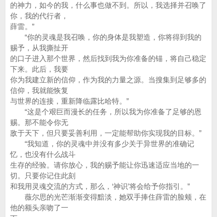
的神力，如今的我，什么事也做不到。所以，我选择并召唤了
你，我的代行者，
薛雷。”
“你的灵魂是我召唤，你的身体是我塑造，你将得到我的
赐予，从我撕扯开
的口子进入那个世界，然后找到我为你准备的锚，将自己稳定
下来。此后，我要
你为我建立新的信仰，作为我的力量之源。当搜集到足够多的
信仰，我就能恢复
与世界的连接，重新降临露比哈特。”
“这是个艰巨而漫长的任务，所以我为你准备了足够的恩
赐。那不能令你无
敌于天下，但只要妥善利用，一定能帮助你实现我的目标。”
“我知道，你的灵魂中并没有多少关于异世界的准确记
忆，也没有什么战斗
生存的经验。请你放心，我的赐予能让你迅速适应当地的一
切。只要你记住此刻
和我用灵魂交流的方式，那么，‘神识’将会给予你指引。”
薇尔思的光芒渐渐变得黯淡，她双手捧住薛雷的脸颊，在
他的额头亲吻了一