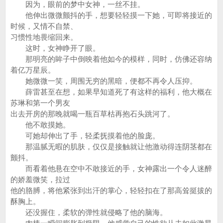
因为，眼前的梦中女神，一丝不挂。
他伸出微微颤抖的手，想要轻轻摸一下她，可即将接近的
时候，又情不自禁、
习惯性地畏缩回来。
这时，女神睁开了眼。
那明亮的眸子中倒映着他如今的模样，同时，仿佛还容纳
着亿万星辰。
她微微一笑，周围无穷的黑暗，便都不再令人压抑。
薛雷甚至在想，如果早知道死了有这样的福利，他大概在
苏琳和第一个男友
出去开房的那晚就喝一瓶百草枯再抱石头跳河了。
他不敢摸她。
可她却伸出了手，轻柔抚摸着他的脸庞。
那温腻无暇的肌肤，仅仅是接触就让他激动得连阴茎都在
颤抖。
而看着他悬在空中不敢接近的手，女神露出一个令人迷醉
的娇羞微笑，拉过
他的胳膊，将他紧张到出汗的掌心，轻轻扣在了那高耸挺拔的
酥胸上。
还没握住，柔软的弹性就侵略了他的脑海。