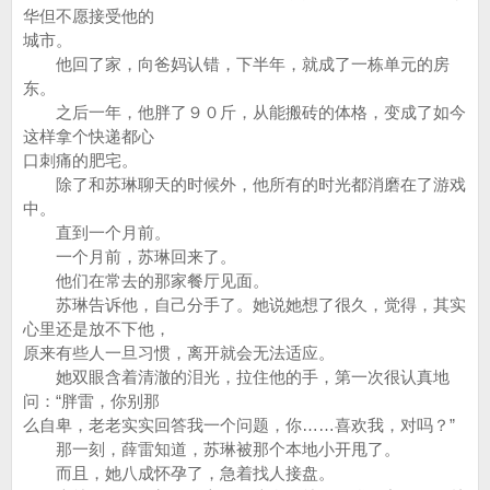
华但不愿接受他的
城市。
他回了家，向爸妈认错，下半年，就成了一栋单元的房
东。
之后一年，他胖了９０斤，从能搬砖的体格，变成了如今
这样拿个快递都心
口刺痛的肥宅。
除了和苏琳聊天的时候外，他所有的时光都消磨在了游戏
中。
直到一个月前。
一个月前，苏琳回来了。
他们在常去的那家餐厅见面。
苏琳告诉他，自己分手了。她说她想了很久，觉得，其实
心里还是放不下他，
原来有些人一旦习惯，离开就会无法适应。
她双眼含着清澈的泪光，拉住他的手，第一次很认真地
问：“胖雷，你别那
么自卑，老老实实回答我一个问题，你……喜欢我，对吗？”
那一刻，薛雷知道，苏琳被那个本地小开甩了。
而且，她八成怀孕了，急着找人接盘。