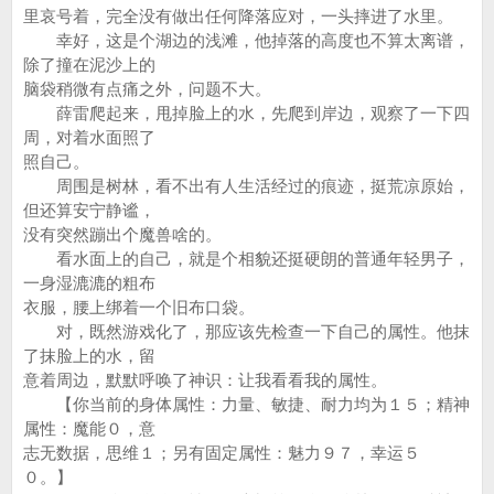
里哀号着，完全没有做出任何降落应对，一头摔进了水里。
幸好，这是个湖边的浅滩，他掉落的高度也不算太离谱，
除了撞在泥沙上的
脑袋稍微有点痛之外，问题不大。
薛雷爬起来，甩掉脸上的水，先爬到岸边，观察了一下四
周，对着水面照了
照自己。
周围是树林，看不出有人生活经过的痕迹，挺荒凉原始，
但还算安宁静谧，
没有突然蹦出个魔兽啥的。
看水面上的自己，就是个相貌还挺硬朗的普通年轻男子，
一身湿漉漉的粗布
衣服，腰上绑着一个旧布口袋。
对，既然游戏化了，那应该先检查一下自己的属性。他抹
了抹脸上的水，留
意着周边，默默呼唤了神识：让我看看我的属性。
【你当前的身体属性：力量、敏捷、耐力均为１５；精神
属性：魔能０，意
志无数据，思维１；另有固定属性：魅力９７，幸运５
０。】