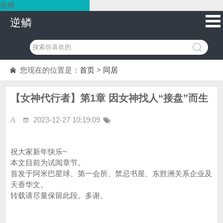
逆鳞
逆鳞
您现在的位置是：
首页
>
同居
【女神代行者】第1章 因女神找人“接盘”而生
2023-12-27 10:19:09
祝大家新年快乐~
本文目前为试阅章节。
首发于阿米巴星球、第一会所、禁忌书屋、东胜洲关系企业及
天香华文。
转载请尽量保留此段。多谢。