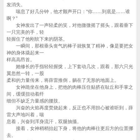
发消失。
喘息了好几分钟，他才颤声开口：“你……到底是……谁
啊？”
女神发出了一声轻柔的笑，对他微微摇了摇头，跟着垂下
一只完美的手，轻
轻握住了他刚软下来的阴茎。
一瞬间，那根垂头丧气的棒子就恢复了精神，像是要把女
神的身体撬起来一
样高高昂首。
她修长的手指轻轻握拢，上下套动几次，跟着，那六只光
翼忽然一转，一股
柔和的力量传来，将薛雷推倒，躺在了无形的地面上。
女神跪坐在他身上，把他的肉棒压住贴挤在耻丘和手掌之
间，缓缓扭动着纤
细但不缺乏力量感的腰肢。
兴奋的火焰再度焚烧起来，反正也不用担心被谁听到，薛
雷大声地叫着，喘
息着，兴奋到浑身流汗，双腿抽搐。
接着，女神稍稍抬起下身，将他的肉棒往更后方的位置挪
去。