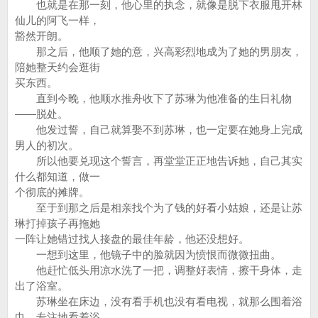
也就是在那一刻，他心里的执念，就像是脱下衣服甩开林
仙儿的阿飞一样，
豁然开朗。
那之后，他顺了她的意，兴高彩烈地成为了她的男朋友，
陪她整天约会逛街
买东西。
直到今晚，他顺水推舟收下了苏琳为他准备的生日礼物
——脱处。
他发过誓，自己就算娶不到苏琳，也一定要在她身上完成
男人的初次。
所以他要兑现这个誓言，再堂堂正正地告诉她，自己其实
什么都知道，做一
个彻底的摊牌。
至于到那之后是相亲找个为了钱的好看小姑娘，还是让苏
琳打掉孩子再拖她
一阵让她错过找人接盘的最佳年龄，他还没想好。
一想到这里，他镜子中的脸就因为愤恨而微微扭曲。
他赶忙低头用凉水洗了一把，调整好表情，擦干身体，走
出了浴室。
苏琳坐在床边，没有看手机也没有看电视，就那么围着浴
巾，专注地看着浴