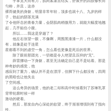
手掌宽大而有力，肌肉紧凑且结实，舒展开的四肢修长而
匀称，并且，这赤
裸而健美的身躯，明显非常年轻，顶多也就十八、九岁的样
子，勃起的阴茎充满
了令他怀念的青春力量，会阴肌肉稍微用力，就能大幅度地翘
起，几乎贴住小腹。
所以……我这是穿越了？
他左右张望一眼，不像啊，周围黑漆漆一片，什么都没
有，就像是处于连星
星都看不到的虚空一角，怎么看也更像是死后的世界。
除了眼前那团光，一切都是令人绝望且压抑的“无”。
薛雷挪动一下身躯，甚至无法确定自己是不是站着。那是
种奇妙的感觉，他
感应到了重力，确认并不是在漂浮，但脚下什么都没有，四周
的黑暗也让他失去
了空间感。
这么奇异的场景，他的老二却和高中时候看到了苏琳乳罩
背带轮廓时候一样
激动的硬着。
然后，那发自内心深处的欲望，终于渐渐增强到有了指向
性。