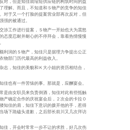
反对，但是知佳就缩短供应链的构筑时间的益
了理解。而且，不知道和Ｓ物产的竞争的知佳
。对于又一个打脸的提案营业部再次反对，但
强强的被通过。
涉工作进行提案，Ｓ物产一开始也大为震怒
的态度忍耐并耐心的不停拜会，靠着热情慢慢
。
利润的Ｓ物产，知佳只是据理力争提出公正
衣物部门历代最高的利益收入。
志，知佳的美貌和Ｋ大小姐的资历相结合，
佳也有一件苦恼的事。那就是，应酬宴会。
是由女职员来负责倒酒，知佳对此有些抵触
物产确定合作的庆祝宴会后，２次会的卡拉Ｏ
搂知佳的肩，知佳下意识的拨开他的手，惹得
当场下跪磕头道歉，之后部长前川又几次拜访
佳，开会时常常一步不让的求胜，好几次伤