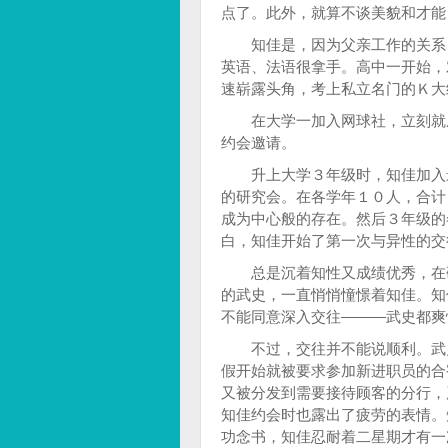
点了。此外，就算不谈美貌和才能
知佳是，因为父亲工作的关系，
英语、法语很拿手。高中一开始，
速崭露头角，考上私立名门的Ｋ大
在大学一加入网球社，立刻就成
约会邀请。
升上大学３年级时，知佳加入最
的研究会。在各学年１０人，合计
成为中心般的存在。然后３年级的
白，知佳开始了第一次与异性的交
总是沉着知性又成绩优秀，在研
的武史，一直悄悄憧憬着知佳。知
不能同意深入交往———武史都爽
不过，交往并不能说顺利。武史
假开始就被要求参加新进职员的合
又被分发到需要接待顾客的分行，
知佳约会时也露出了疲劳的表情。
功念书，知佳忍耐着二星期才有一