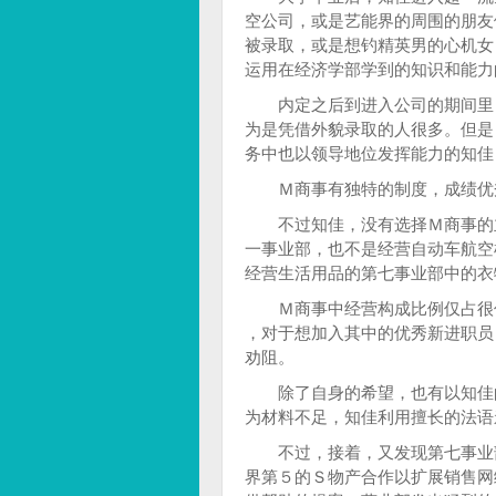
空公司，或是艺能界的周围的朋友
被录取，或是想钓精英男的心机女
运用在经济学部学到的知识和能力
内定之后到进入公司的期间里，
为是凭借外貌录取的人很多。但是
务中也以领导地位发挥能力的知佳
Ｍ商事有独特的制度，成绩优秀
不过知佳，没有选择Ｍ商事的主
一事业部，也不是经营自动车航空
经营生活用品的第七事业部中的衣
Ｍ商事中经营构成比例仅占很低
，对于想加入其中的优秀新进职员
劝阻。
除了自身的希望，也有以知佳的
为材料不足，知佳利用擅长的法语
不过，接着，又发现第七事业部
界第５的Ｓ物产合作以扩展销售网