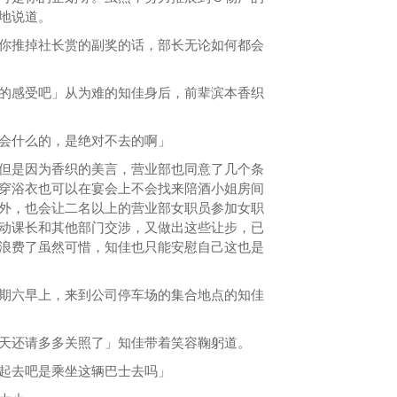
地说道。
推掉社长赏的副奖的话，部长无论如何都会
感受吧」从为难的知佳身后，前辈滨本香织
什么的，是绝对不去的啊」
是因为香织的美言，营业部也同意了几个条
穿浴衣也可以在宴会上不会找来陪酒小姐房间
外，也会让二名以上的营业部女职员参加女职
动课长和其他部门交涉，又做出这些让步，已
浪费了虽然可惜，知佳也只能安慰自己这也是
六早上，来到公司停车场的集合地点的知佳
还请多多关照了」知佳带着笑容鞠躬道。
去吧是乘坐这辆巴士去吗」