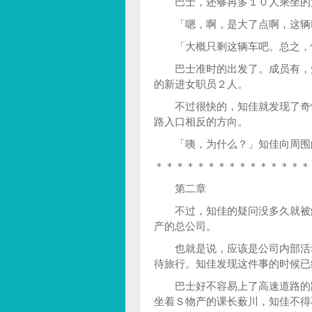
巴士，还够再多１０人乘坐的
「嗯，啊，是大了点啊，这辆
「大概只剩这辆车吧。总之，
巴士准时的出发了。成员有，知
的新进女职员２人。
不过很快的，知佳就发现了奇怪
路入口相反的方向。
「咦，为什么？」知佳向周围的
＊＊＊＊＊＊＊＊＊＊＊＊＊＊＊
第二章
不过，知佳的疑问没多久就被解
产的总公司。
也就是说，应该是公司内部活动
待旅行。知佳发现这件事的时候已
巴士好不容易上了高速道路的路
坐着Ｓ物产的课长薮川，知佳不得