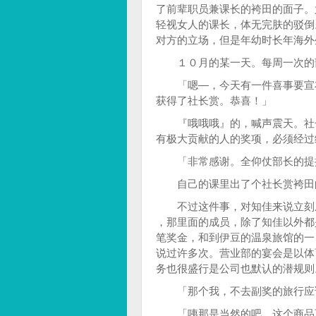
了前辈职员兼课长的袴田的面子。
轻视女人的课长，体无完肤的驳倒
对方的立场，但是年幼时长年海外
１０月的某一天。每周一次的部
「嗯—，今天有一件喜事要宣布
获得了社长赏。恭喜！」
『哦哦哦』的，喊声震天。社长
有极大贡献的人的奖项，必须经过
「非常感谢。全仰仗部长的提
自己的课里出了个社长赏袴田
不过这件事，对知佳来说立刻成
，那里面的成员，除了知佳以外都
笔奖金，和到伊豆的温泉旅馆的一
说过许多次。营业部的宴会是以体
务也很盛行是公司也默认的潜规则
「那个我，不去副奖的旅行应该
「咦那是当然的吧，这个商品可