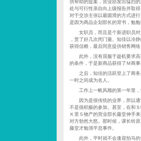
供帮助的提案，营业部发出猛烈的
处与可行性亲自向上级报告并取得
对于交涉主张以最圆滑的方式进行
是因为商品企划部长的背书，勉勉
女职员，而且是个新进职员对交
，赏了好几次闭门羹。知佳以冷静
获得信赖，最后同意提供销售网络
此外，没有屈服于趁机要求高额
的条件，于是新商品获得了Ｍ商事
之后，知佳的活跃登上了商务杂
一时之间成为名人。
工作上一帆风顺的第一年里，知
因为是很传统的业界，所以通常
不是很积极的参加。甚至，在和Ｓ
Ｋ里Ｓ物产的营业部长藤堂伸手来
对方勃然大怒。那时候，课长铃原
藤堂才勉强平息事件。
此外，平时就不会逢迎拍马的知