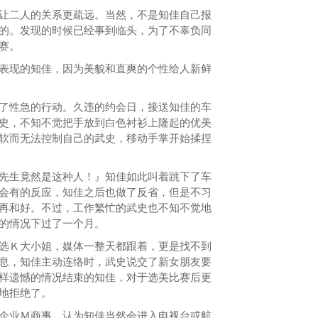
二人的关系更疏远。当然，不是知佳自己报
的。发现的时候已经事到临头，为了不辜负同
赛。
现的知佳，因为美貌和直爽的个性给人新鲜
性急的行动。久违的约会日，接送知佳的车
史，不知不觉把手放到白色衬衫上隆起的优美
软而无法控制自己的武史，移动手掌开始揉捏
生竟然是这种人！』知佳如此叫着跳下了车
会有的反应，知佳之后也做了反省，但是不习
再和好。不过，工作繁忙的武史也不知不觉地
的情况下过了一个月。
Ｋ大小姐，媒体一整天都跟着，更是找不到
息，知佳主动连络时，武史说交了新女朋友要
样遗憾的情况结束的知佳，对于选美比赛后更
地拒绝了。
业Ｍ商事。认为知佳当然会进入电视台或航