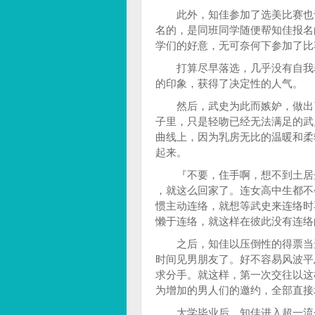
此外，知佳参加了选美比赛也让
名的，是同班同学随便帮知佳报名
学们的好意，无可奈何下参加了比
打算尽早落选，几乎没有自我表
的印象，获得了决定性的人气。
然后，武史为此而嫉妒，做出了
子里，只是轻吻已经无法满足的武
曲线上，因为乳房无比的温暖和柔
起来。
『不要，住手啊，想不到土居先
，就这么回家了。连女高中生都不
惯主动连络，就想等武史来连络时
懒于连络，就这样在彼此没有连络
之后，知佳以压倒性的得票当选
时间见男朋友了。好不容易风波平
求分手。就这样，第一次交往以这
为增加的男人们的邀约，全部直接
大学毕业后，知佳进入超一流企