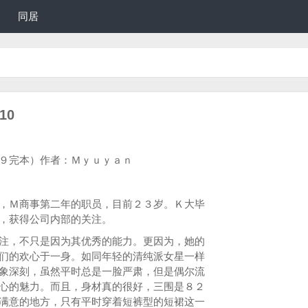
同居
10
６９完本）作者：Ｍｙｕｙａｎ
Ｍ商事第二年的职员，目前２３岁。Ｋ大毕
，获得公司内部的关注。
，不只是因为其优秀的能力。更因为，她的
们的欢心于一身。如同年轻的清纯派女星一样
象深刻，虽然平时总是一脸严肃，但是偶尔流
心的魅力。而且，身材真的很好，三围是８２
满意的地方，只有平时穿着短裤型的短裙这一