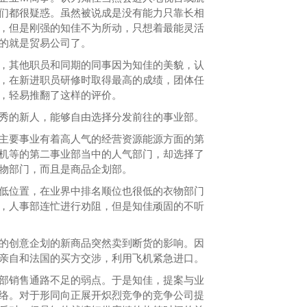
们都很疑惑。虽然被说成是没有能力只靠长相
，但是刚强的知佳不为所动，只想着最能灵活
的就是贸易公司了。
其他职员和同期的同事因为知佳的美貌，认
，在新进职员研修时取得最高的成绩，团体任
，轻易推翻了这样的评价。
的新人，能够自由选择分发前往的事业部。
要事业有着高人气的经营资源能源方面的第
机等的第二事业部当中的人气部门，却选择了
物部门，而且是商品企划部。
位置，在业界中排名顺位也很低的衣物部门
，人事部连忙进行劝阻，但是知佳顽固的不听
创意企划的新商品突然卖到断货的影响。因
亲自和法国的买方交涉，利用飞机紧急进口。
销售通路不足的弱点。于是知佳，提案与业
络。对于形同向正展开炽烈竞争的竞争公司提