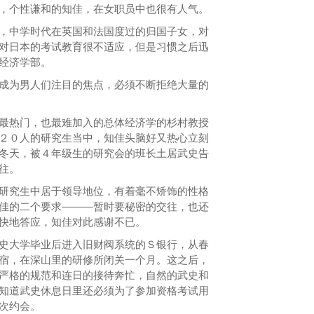
，个性谦和的知佳，在女职员中也很有人气。
中学时代在英国和法国度过的归国子女，对
对日本的考试教育很不适应，但是习惯之后迅
经济学部。
为男人们注目的焦点，必须不断拒绝大量的
热门，也最难加入的总体经济学的杉村教授
２０人的研究生当中，知佳头脑好又热心立刻
冬天，被４年级生的研究会的班长土居武史告
往。
究生中居于领导地位，有着毫不矫饰的性格
佳的二个要求———暂时要秘密的交往，也还
快地答应，知佳对此感谢不已。
大学毕业后进入旧财阀系统的Ｓ银行，从春
宿，在深山里的研修所闭关一个月。这之后，
严格的规范和连日的接待奔忙，自然的武史和
知道武史休息日里还必须为了参加资格考试用
次约会。