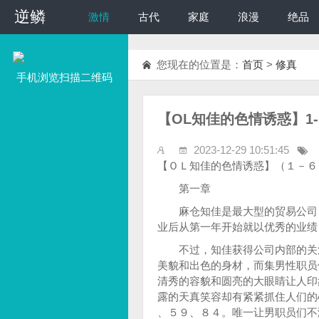
逆鳞
逆鳞
激情
古代
家庭
浪漫
绝品
您现在的位置是：
首页
>
修真
手机浏览扫描二维码
【OL知佳的色情诱惑】1-
2023-12-29 10:51:45
【ＯＬ知佳的色情诱惑】（１－
第一章
麻仓知佳是最大型的贸易公司，
业后从第一年开始就以优秀的业绩
不过，知佳获得公司内部的关注
美貌和出色的身材，而集男性职员
清秀的容貌和圆亮的大眼睛让人印
露的天真笑容却有紧紧抓住人们的
、５９、８４。唯一让男职员们不