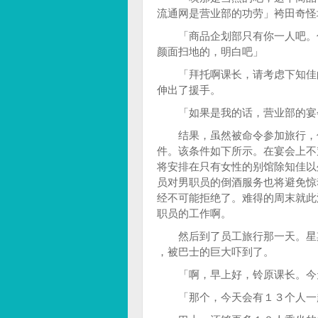
流通网是营业部的功劳」袴田奇怪
「商品企划部只有你一人吧。你
颜面扫地的，明白吧」
「拜托啊课长，请考虑下知佳的
伸出了援手。
「如果是我的话，营业部的宴会
结果，虽然被命令参加旅行，但
件。该条件如下所示。在宴会上不
将安排在只有女性的别馆除知佳以
员对男职员的倒酒服务也将避免惊
经不可能拒绝了。难得的周末就此
职员的工作啊。
然后到了员工旅行那一天。星期
，被巴士的巨大吓到了。
「啊，早上好，铃原课长。今天
「那个，今天会有１３个人一起