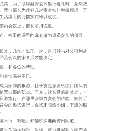
尤其，为了取得融资去Ｓ银行送礼时，竟然把
。营业部长为此好几次责令知佳稍微顾虑一下
生活染上的习惯实在难以改变。
内会议上，部长前川说道。
。袴田的课里的麻仓做为成员参加的项目，
赏，几年才出现一次，是只颁与对公司利益
经营会议的审查后才能决定。
拔，和各位的帮助」
的表情高兴不已。
为烦恼的根源。社长赏是颁发给项目团队的
是营业部的职员。而且，社长赏的副奖是，一
日游旅行。在那里会举办宴会的传闻，知佳听
育会的形式进行，会找来陪酒小姐，下流的服
。
不行，对吧」知佳试探地向袴田问道。
是你的企划呀。虽然，努力推展到Ｓ物产的