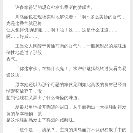
许多靠得近的观众都发出垂涎的赞叹声。
川岛丽也在现场实时地解说着：「啊~ 多么美妙的香气，
光是这香气就已将
让人觉得饥肠辘辘……啊！唔！这……这是什么味道……
啊……好咸……」
正当众人陶醉于黄油煎肉的香气时，一股腌制品的咸味压
倒性地盖过了那股
香气。
「你这家伙，在搞什么鬼！」水户郁魅猛然转过头看向易
银这边。
原本她还以为那个可恶的家伙见到如此高级的食材已经自
惭形秽放弃了，没
想到他现在又弄出了什么奇怪的味道。
易银郑重地掀开陶罐的封口，从里面掏出一大棵腌制得发
黄的草本植物，就
是这坨腌制品发出了强烈的咸酸味。
「这个是……渍菜？」主持的川岛丽并不认识易银手中的