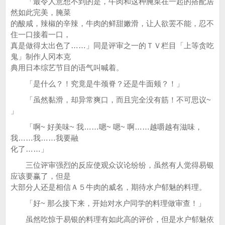
「最令人意想不到的是，牛肉和这种腌菜在一起的搭配居
然如此完美，腌菜
的酸咸，辣椒的辛辣，牛肉的鲜甜嫩滑，让人欲罢不能，忍不
住一口接着一口，
真是做得太出色了……」同是评审之一的ＴＶ栏目「上等贪吃
鬼」制作人冈本克
典用日本综艺节目的语气叫喊着。
「是什么？！究竟是牛颈脊？还是牛面颊？！」
「虽然黏滑，却异常爽口，而且完全没有筋！不可思议~
」
「啊~ 好美味~ 我……嗯~ 嗯~ 啊……越嚼越有滋味，
我……我……我要融
化了……」
三位评审强烈的反应使观众议论纷纷，虽然有人觉得易银
应该要赢了，但是
大部分人还是相信Ａ５牛肉的威名，期待水户郁魅的料理。
「好~ 那么接下来，开始对水户同学的料理做审查！」
虽然吃惊于易银的料理有如此高的评价，但是水户郁魅依