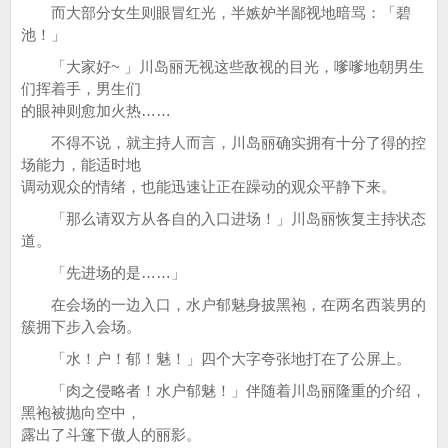
而大部分女生则眼冒红光，半嫉妒半鄙视地暗骂：「碧
池！」
「大家好~ 」川岛丽无视这些敌视的目光，嗲嗲地朝男生
们挥着手，男生们
的眼神则愈加火热……
不得不说，就主持人而言，川岛丽确实拥有十分了得的控
场能力，能适时地
调动观众的情绪，也能迅速让正在躁动的观众平静下来。
「那么请双方从各自的入口进场！」川岛丽恢复主持状态
道。
「先进场的是……」
在会场的一边入口，水户郁魅身披黑袍，在两名西装男的
簇拥下步入会场。
「水！户！郁！魅！」四个大字夸张地打在了公屏上。
「肉之侵略者！水户郁魅！」伴随着川岛丽隆重的介绍，
黑袍被抛向空中，
露出了斗篷下傲人的丽影。