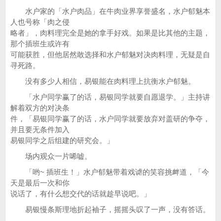
水户家的「水户肉品」在牛肉业界享誉盛名，水户郁魅本
人也号称「肉之侵
略者」，肉料理完全是她的拿手好戏。如果是比其他的主题，
那个插班生或许有
可能获胜，但他居然敢选择和水户郁魅对决肉料理，无疑是自
寻死路。
没有多少人相信，易银能在肉料理上抗衡水户郁魅。
「水户同学赢了的话，易银同学就要自愿退学。」主持讲
解着双方的对决条
件，「易银同学赢了的话，水户同学就要放弃对盖研的争夺，
并且要无条件加入
易银同学之后组建的研究会。」
场内观众一片唏嘘。
「哟~ 插班生！」水户郁魅带着戏谑的笑容挑衅道，「今
天是最后一次和你
说话了，有什么想交代的话就趁早说吧。」
易银慢条斯理地折起袖子，摇摇头叹了一声，没有答话。