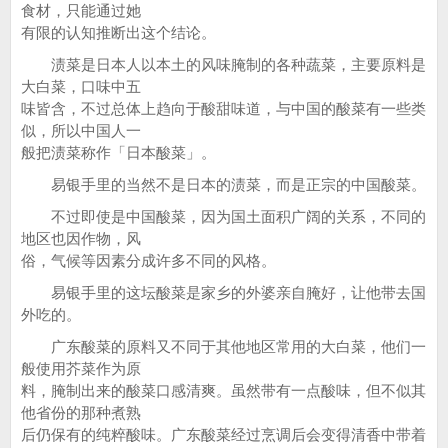
食材，只能通过她
有限的认知推断出这个结论。
渍菜是日本人以本土的风味腌制的各种蔬菜，主要原料是
大白菜，口味中五
味皆含，不过总体上趋向于酸甜味道，与中国的酸菜有一些类
似，所以中国人一
般把渍菜称作「日本酸菜」。
易银手里的当然不是日本的渍菜，而是正宗的中国酸菜。
不过即使是中国酸菜，因为国土面积广阔的关系，不同的
地区也因作物，风
俗，气候等因素分成许多不同的风格。
易银手里的这坛酸菜是家乡的外婆亲自腌好，让他带去国
外吃的。
广东酸菜的原料又不同于其他地区常用的大白菜，他们一
般使用芥菜作为原
料，腌制出来的酸菜口感清爽。虽然带有一点酸味，但不似其
他省份的那种煮熟
后仍保有的纯粹酸味。广东酸菜经过烹调后会变得清香中带着