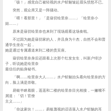
「咳！」感觉自己被轻视的水户郁魅皱起眉头愤怒不已。
突然，观众席又是一阵骚动。
「喂！看那里！」「是薙切绘里奈……」「绘里奈小
姐……」
原来是薙切绘里奈也来到了现场观看这场食戟。
不过因为她是薙切家的人，并且身为十杰，自然不会和普
通学生坐在一起，
她是通过专属通道来到二楼的贵宾座。
薙切绘里奈身后还跟着上次那个红发女生，叫新户绯沙
子，听说她是绘里奈
最信任的贴身秘书。
「啊……绘里奈大人……」水户郁魅抬头看向绘里奈的方
向，脸上满是崇敬。
易银半眯着眼，遥遥和二楼的绘里奈目光相接，一撇嘴不
屑道：「切！官僚
主义……」
「你这家伙！……」易银蔑视的话语落入水户郁魅的耳