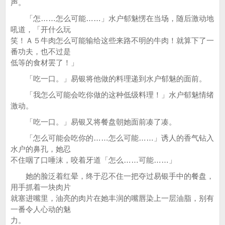
声。
「怎……怎么可能……」水户郁魅愣在当场，随后激动地
吼道，「开什么玩
笑！Ａ５牛肉怎么可能输给这些来路不明的牛肉！就算下了一
番功夫，也不过是
低等的食材罢了！」
「吃一口。」易银将他做的料理递到水户郁魅的面前。
「我怎么可能会吃你做的这种低级料理！」水户郁魅情绪
激动。
「吃一口。」易银又将餐盘朝她面前凑了凑。
「怎么可能会吃你的……怎么可能……」诱人的香气钻入
水户的鼻孔，她忍
不住咽了口唾沫，咬着牙道「怎么……可能……」
她的脸泛着红晕，终于忍不住一把夺过易银手中的餐盘，
用手抓着一块肉片
就塞进嘴里，油亮的肉片在她丰润的嘴唇染上一层油脂，别有
一番令人心动的魅
力。