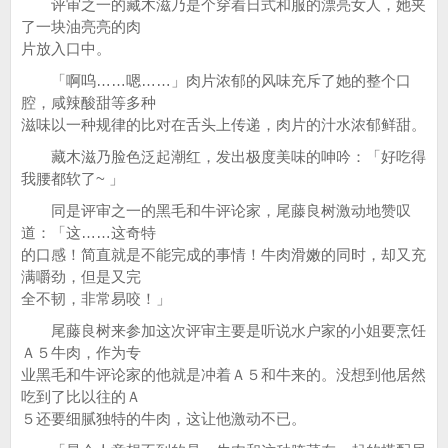
评审之一的藏木滋乃是个穿着日式和服的漂亮女人，她夹
了一块油亮亮的肉
片放入口中。
「啊呜……嗯……」肉片浓郁的风味充斥了她的整个口
腔，咸辣酸甜等多种
滋味以一种规律的比对在舌头上传递，肉片的汁水浓郁鲜甜。
藏木滋乃脸色泛起潮红，发出极度美味的呻吟：「好吃得
我腰都软了~ 」
同是评审之一的黑毛和牛评论家，尾藤良树激动地赞叹
道：「这……这奇特
的口感！简直就是不能完成的事情！牛肉滑嫩的同时，却又充
满嚼劲，但是又完
全不韧，非常易咬！」
尾藤良树来参加这次评审主要是听说水户家的小姐要烹饪
Ａ５牛肉，作为专
业黑毛和牛评论家的他就是冲着Ａ５和牛来的。没想到他居然
吃到了比以往的Ａ
５还要细腻独特的牛肉，这让他激动不已。