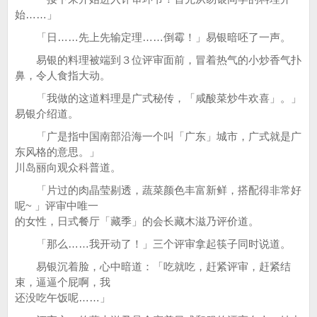
始……」
「日……先上先输定理……倒霉！」易银暗呸了一声。
易银的料理被端到３位评审面前，冒着热气的小炒香气扑
鼻，令人食指大动。
「我做的这道料理是广式秘传，「咸酸菜炒牛欢喜」。」
易银介绍道。
「广是指中国南部沿海一个叫「广东」城市，广式就是广
东风格的意思。」
川岛丽向观众科普道。
「片过的肉晶莹剔透，蔬菜颜色丰富新鲜，搭配得非常好
呢~ 」评审中唯一
的女性，日式餐厅「藏季」的会长藏木滋乃评价道。
「那么……我开动了！」三个评审拿起筷子同时说道。
易银沉着脸，心中暗道：「吃就吃，赶紧评审，赶紧结
束，逼逼个屁啊，我
还没吃午饭呢……」