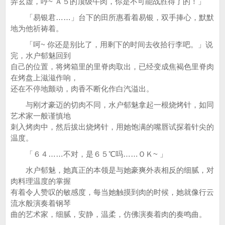
弄玄虚，哼~ Ａ５的顶级牛肉，你是不可能战胜得了的！」
「易银君……」台下的田所惠看着易银，双手捧心，默默
地为他祈祷着。
「呵~ 你还是别比了，用剩下的时间去收拾行李吧。」说
完，水户郁魅回到
自己的位置，将烤箱里的里脊肉取出，已经变成焦褐色里脊肉
在烤盘上滋滋作响，
还在不停地颤动，肉香不断化作白汽溢出。
与刚才豪迈的切肉不同，水户郁魅拿起一根烧烤针，如同
艺术家一般谨慎地
刺入烤肉中，然后拔出烧烤针，用她饱满的嘴唇试探着针尖的
温度。
「６４……不对，是６５℃吗……ＯＫ~ 」
水户郁魅，她真正的本领是与她豪爽外表相反的细腻，对
肉料理温度的掌握
有着令人赞叹的敏感度，每当她触摸到肉的时候，她就像行云
流水般演奏着钢琴
曲的艺术家，细腻，安静，温柔，仿佛演奏着肉的奏鸣曲。