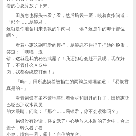
着的心总算放了下来。
田所惠也探头来看了看，然后脑袋一歪，咬着食指问道：
「那个……易银君，
这就是你准备用来食戟的牛肉吗……诶？这是牛的哪个部位
啊？」
看着小惠这副可爱的模样，易银忍不住捏了捏她的脸蛋，
笑道：「嘿嘿，没
错，这就是我的秘密武器了！我还担心会赶不及呢，现在好
了，不管什么Ａ５牛
肉，我都会统统打倒！」
「呜~ 」田所惠摸着被掐红的两瓣脸颊埋怨道：「易银君
真是的~ 」
看着易银有条不紊地整理着食材和厨具的样子，田所惠眨
巴眨巴那双水灵灵
的大眼睛，问道：「那个……易银君，你不会紧张吗？」
易银没有说话，将文武刀小心地放入木制的刀盒中，合上
盖子，转头看了看
小惠，嘴角一咧，露出了自信的笑容。