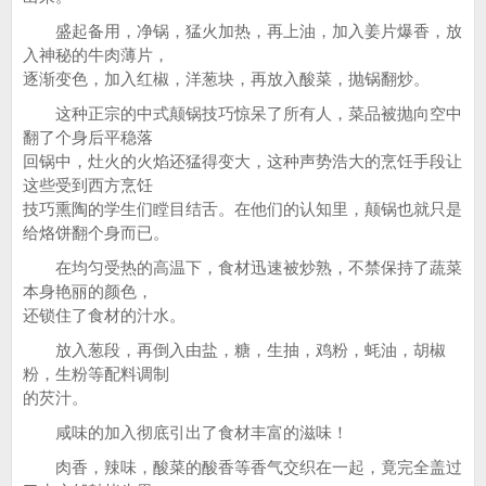
盛起备用，净锅，猛火加热，再上油，加入姜片爆香，放
入神秘的牛肉薄片，
逐渐变色，加入红椒，洋葱块，再放入酸菜，抛锅翻炒。
这种正宗的中式颠锅技巧惊呆了所有人，菜品被抛向空中
翻了个身后平稳落
回锅中，灶火的火焰还猛得变大，这种声势浩大的烹饪手段让
这些受到西方烹饪
技巧熏陶的学生们瞠目结舌。在他们的认知里，颠锅也就只是
给烙饼翻个身而已。
在均匀受热的高温下，食材迅速被炒熟，不禁保持了蔬菜
本身艳丽的颜色，
还锁住了食材的汁水。
放入葱段，再倒入由盐，糖，生抽，鸡粉，蚝油，胡椒
粉，生粉等配料调制
的芡汁。
咸味的加入彻底引出了食材丰富的滋味！
肉香，辣味，酸菜的酸香等香气交织在一起，竟完全盖过