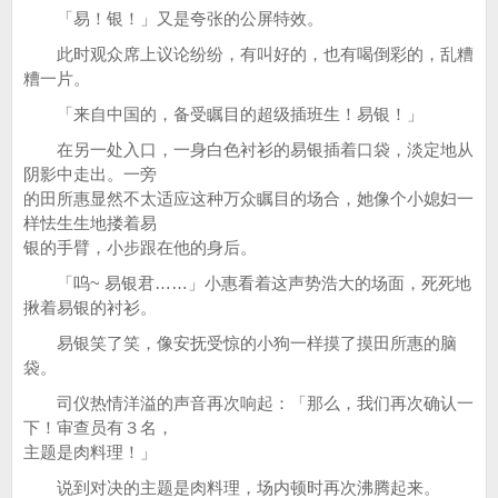
「易！银！」又是夸张的公屏特效。
此时观众席上议论纷纷，有叫好的，也有喝倒彩的，乱糟
糟一片。
「来自中国的，备受瞩目的超级插班生！易银！」
在另一处入口，一身白色衬衫的易银插着口袋，淡定地从
阴影中走出。一旁
的田所惠显然不太适应这种万众瞩目的场合，她像个小媳妇一
样怯生生地搂着易
银的手臂，小步跟在他的身后。
「呜~ 易银君……」小惠看着这声势浩大的场面，死死地
揪着易银的衬衫。
易银笑了笑，像安抚受惊的小狗一样摸了摸田所惠的脑
袋。
司仪热情洋溢的声音再次响起：「那么，我们再次确认一
下！审查员有３名，
主题是肉料理！」
说到对决的主题是肉料理，场内顿时再次沸腾起来。