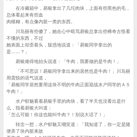
在冷藏箱中，易银拿出了几坨肉块，上面有些黑色的毛，
总体看起来有些血
肉模糊，有点像内脏一类的东西。
川岛丽有些傻了，她在心中暗骂易银总拿出些稀奇古怪看
不懂的东西，不过
她表面上却歪着头，疑惑地说道：「易银同学拿出的
是……？」
易银难得地抬头说道：「牛肉，我要做的是牛肉！」
「不可思议！易银同学拿出来的居然也是牛肉！」川岛丽
用震惊的语气说道，
「易银同学居然要用这块不明的牛肉正面迎战水户同学的Ａ５
牛肉！」
水户郁魅看着易银手里的肉块，看了半天也没看出是什
么，指着易银大叫道：
「怎么可能！你这也能叫牛肉？！别说大话了！」
转念一想，水户郁魅又嘲笑道：「我知道了，你一定是随
便弄了块内脏来故