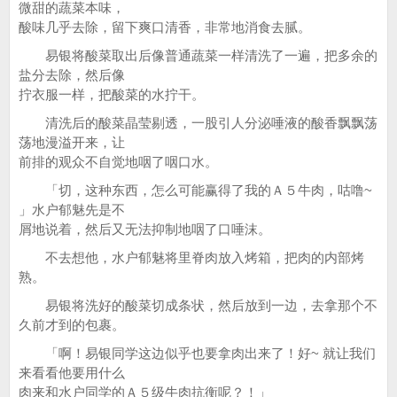
微甜的蔬菜本味，
酸味几乎去除，留下爽口清香，非常地消食去腻。
易银将酸菜取出后像普通蔬菜一样清洗了一遍，把多余的
盐分去除，然后像
拧衣服一样，把酸菜的水拧干。
清洗后的酸菜晶莹剔透，一股引人分泌唾液的酸香飘飘荡
荡地漫溢开来，让
前排的观众不自觉地咽了咽口水。
「切，这种东西，怎么可能赢得了我的Ａ５牛肉，咕噜~
」水户郁魅先是不
屑地说着，然后又无法抑制地咽了口唾沫。
不去想他，水户郁魅将里脊肉放入烤箱，把肉的内部烤
熟。
易银将洗好的酸菜切成条状，然后放到一边，去拿那个不
久前才到的包裹。
「啊！易银同学这边似乎也要拿肉出来了！好~ 就让我们
来看看他要用什么
肉来和水户同学的Ａ５级牛肉抗衡呢？！」