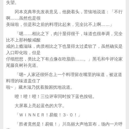
失望。
冈本克典率先发表意见，他挠着头，苦恼地说道：「不行
啊……虽然也是很
美味啦，但是和之前的料理比起来，完全比不上啊……」
「嗯……相比之下，肉汁显得很干，味道也很单调，完全
比不上那种酸咸酸
咸的上瘾滋味，肉质相比之下也显得太过柔软了，虽然确实是
入口即化啦，但是
仔细想想，类比之下有点像在吃脂肪……。」黑毛和牛评论家
尾藤良树补充道。
「嗯~ 人家还很怀念上一个料理留在嘴里的味道，被这道
料理的味道盖住了
啦~ 」藏木滋乃抚着脸困扰地说道。
噔！噔！噔！三位评审同时按下蓝色按钮。
大屏幕上亮起蓝色的大字。
「ＷＩＮＮＥＲ！易银！３- ０！」
「胜者竟然是！易银！」川岛丽大声地宣布，场内一片呼