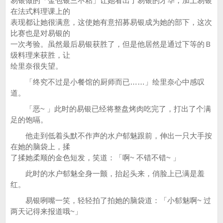
易银做的「金包银三不粘」让她看出了易银的才华，加上易银
在法式料理课上的
表现都让她很满意，这使她有意招募易银成为她的部下，这次
比赛也是对易银的
一次考验。虽然最后易银获胜了，但是他居然是通过下等的Ｂ
级料理来获胜，让
绘里奈很失望。
「终究不过是小餐馆的厨师而已……」绘里奈心中感叹
道。
「恶~ 」此时的易银已经将整盘烤肉吃完了，打出了个满
足的饱嗝。
他走到低着头默不作声的水户郁魅跟前，伸出一只大手按
在她的脑袋上，揉
了揉她柔顺的金色短发，笑道：「啊~ 不错不错~ 」
此时的水户郁魅全身一颤，抬起头来，俏脸上已满是羞
红。
易银咧嘴一笑，轻轻拍了拍她的脑袋道：「小郁魅啊~ 过
两天记得来报道哦~」