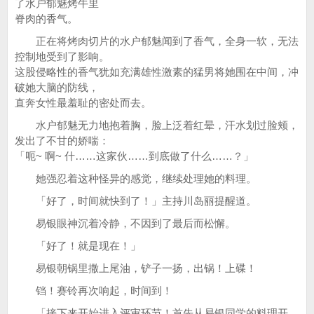
了水户郁魅烤牛里
脊肉的香气。
正在将烤肉切片的水户郁魅闻到了香气，全身一软，无法
控制地受到了影响。
这股侵略性的香气犹如充满雄性激素的猛男将她围在中间，冲
破她大脑的防线，
直奔女性最羞耻的密处而去。
水户郁魅无力地抱着胸，脸上泛着红晕，汗水划过脸颊，
发出了不甘的娇喘：
「呃~ 啊~ 什……这家伙……到底做了什么……？」
她强忍着这种怪异的感觉，继续处理她的料理。
「好了，时间就快到了！」主持川岛丽提醒道。
易银眼神沉着冷静，不因到了最后而松懈。
「好了！就是现在！」
易银朝锅里撒上尾油，铲子一扬，出锅！上碟！
铛！赛铃再次响起，时间到！
「接下来开始进入评审环节！首先从易银同学的料理开