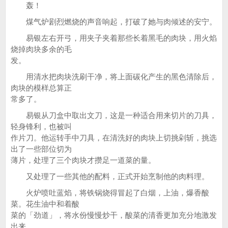
轰！
煤气炉剧烈燃烧的声音响起，打破了她与肉倾述的安宁。
易银左右开弓，用夹子夹着那些长着黑毛的肉块，用火焰
烧掉肉块多余的毛
发。
用清水把肉块洗刷干净，将上面碳化产生的黑色清除后，
肉块的模样总算正
常多了。
易银从刀盒中取出文刀，这是一种适合用来切片的刀具，
轻身锋利，也被叫
作片刀。他运转手中刀具，在清洗好的肉块上切挑剁斩，挑选
出了一些部位切为
薄片，处理了三个肉块才攒足一道菜的量。
又处理了一些其他的配料，正式开始烹制他的肉料理。
火炉喷吐蓝焰，将铁锅烧得冒起了白烟，上油，爆香酸
菜。花生油中和着酸
菜的「劲道」，将水份慢慢炒干，酸菜的清香更加充分地激发
出来。