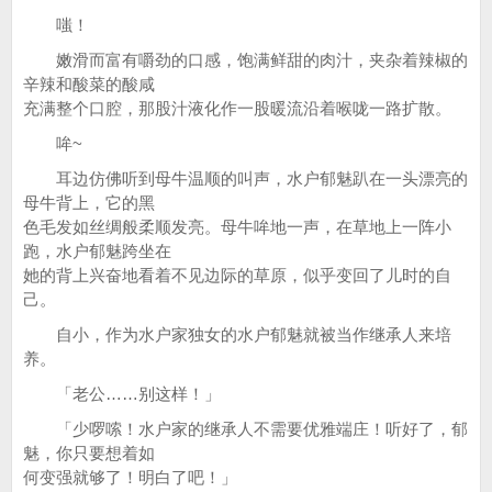
嗤！
嫩滑而富有嚼劲的口感，饱满鲜甜的肉汁，夹杂着辣椒的
辛辣和酸菜的酸咸
充满整个口腔，那股汁液化作一股暖流沿着喉咙一路扩散。
哞~
耳边仿佛听到母牛温顺的叫声，水户郁魅趴在一头漂亮的
母牛背上，它的黑
色毛发如丝绸般柔顺发亮。母牛哞地一声，在草地上一阵小
跑，水户郁魅跨坐在
她的背上兴奋地看着不见边际的草原，似乎变回了儿时的自
己。
自小，作为水户家独女的水户郁魅就被当作继承人来培
养。
「老公……别这样！」
「少啰嗦！水户家的继承人不需要优雅端庄！听好了，郁
魅，你只要想着如
何变强就够了！明白了吧！」