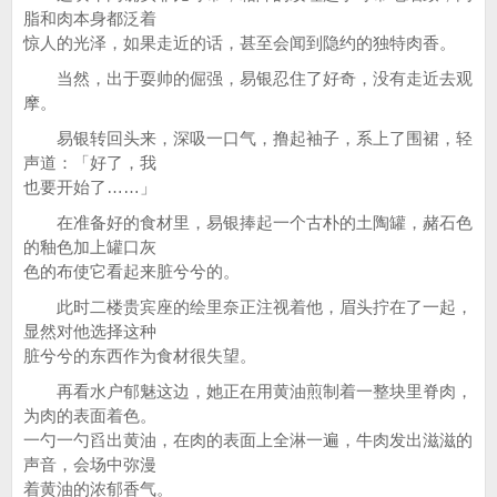
脂和肉本身都泛着
惊人的光泽，如果走近的话，甚至会闻到隐约的独特肉香。
当然，出于耍帅的倔强，易银忍住了好奇，没有走近去观
摩。
易银转回头来，深吸一口气，撸起袖子，系上了围裙，轻
声道：「好了，我
也要开始了……」
在准备好的食材里，易银捧起一个古朴的土陶罐，赭石色
的釉色加上罐口灰
色的布使它看起来脏兮兮的。
此时二楼贵宾座的绘里奈正注视着他，眉头拧在了一起，
显然对他选择这种
脏兮兮的东西作为食材很失望。
再看水户郁魅这边，她正在用黄油煎制着一整块里脊肉，
为肉的表面着色。
一勺一勺舀出黄油，在肉的表面上全淋一遍，牛肉发出滋滋的
声音，会场中弥漫
着黄油的浓郁香气。