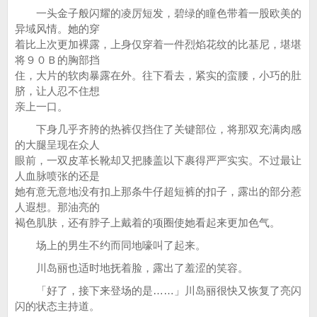
一头金子般闪耀的凌厉短发，碧绿的瞳色带着一股欧美的
异域风情。她的穿
着比上次更加裸露，上身仅穿着一件烈焰花纹的比基尼，堪堪
将９０Ｂ的胸部挡
住，大片的软肉暴露在外。往下看去，紧实的蛮腰，小巧的肚
脐，让人忍不住想
亲上一口。
下身几乎齐胯的热裤仅挡住了关键部位，将那双充满肉感
的大腿呈现在众人
眼前，一双皮革长靴却又把膝盖以下裹得严严实实。不过最让
人血脉喷张的还是
她有意无意地没有扣上那条牛仔超短裤的扣子，露出的部分惹
人遐想。那油亮的
褐色肌肤，还有脖子上戴着的项圈使她看起来更加色气。
场上的男生不约而同地嚎叫了起来。
川岛丽也适时地抚着脸，露出了羞涩的笑容。
「好了，接下来登场的是……」川岛丽很快又恢复了亮闪
闪的状态主持道。