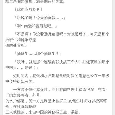
绘里奈嘴角微翘，满是期待的笑意。
【此处应放ＯＰ】
「听说了吗？今天的食戟……」
「啊~ 肉魅和盖研是吧。」
「不是啊！你没看远月速报吗？对战延后了，今天是那个
插班生和她争夺盖
研的处置权。」
「插班生……哪个插班生？」
「哎呀，就是那个连续食戟挑战三个人并且还获胜的那个
中国人……易银！」
短时间内，易银和水户郁魅食戟对决的消息已经在一年级
中传得街知巷闻。
一方是不仅性感火辣，并且在肉料理上造诣很深，有着
「肉之侵略者」外号
的水户郁魅，另一方是课堂上被罗兰·夏佩尔讲师冠以极高评
价，连续食戟挑战
三人获胜的，来自中国的神秘插班生，易银。