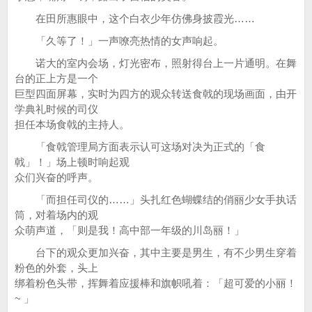
在田所惠眼中，这个白衣少年仿佛身披霞光……
「久等了！」一声嘹亮热情的女声响起。
诺大的室内会场，灯光密布，照射得台上一片通明。在舞
台的正上方是一个
巨型四面屏幕，实时为四方的观众转送食戟的现场画面，由开
学典礼时候的司仪
担任本场食戟的主持人。
「食戟管理局方面表示认可这场对决为正式的「食
戟」！」场上顿时响起观
众们兴奋的呼声。
「而担任司仪的……」头扎红色蝴蝶结的俏丽少女手执话
筒，对着场内的观
众萌声道，「则是我！高中部一年级的川岛丽！」
台下的观众更加兴奋，其中主要是男生，有不少男生穿着
粉色的外套，头上
绑着粉色头带，挥舞着应援棒和旗帜吼着：「超可爱的小丽！
~ 」