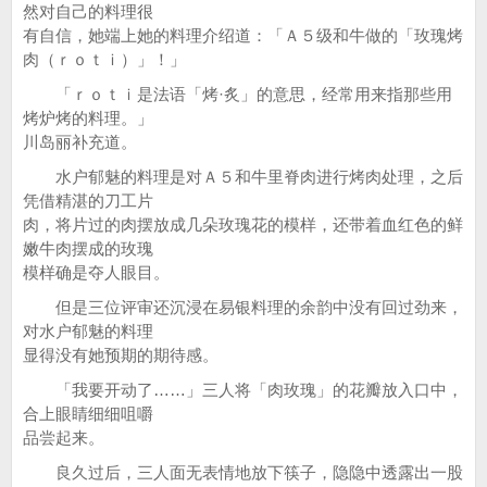
然对自己的料理很
有自信，她端上她的料理介绍道：「Ａ５级和牛做的「玫瑰烤
肉（ｒｏｔｉ）」！」
「ｒｏｔｉ是法语「烤·炙」的意思，经常用来指那些用
烤炉烤的料理。」
川岛丽补充道。
水户郁魅的料理是对Ａ５和牛里脊肉进行烤肉处理，之后
凭借精湛的刀工片
肉，将片过的肉摆放成几朵玫瑰花的模样，还带着血红色的鲜
嫩牛肉摆成的玫瑰
模样确是夺人眼目。
但是三位评审还沉浸在易银料理的余韵中没有回过劲来，
对水户郁魅的料理
显得没有她预期的期待感。
「我要开动了……」三人将「肉玫瑰」的花瓣放入口中，
合上眼睛细细咀嚼
品尝起来。
良久过后，三人面无表情地放下筷子，隐隐中透露出一股