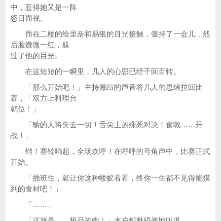
中，惹得她又是一阵
怒目而视。
而在二楼的绘里奈和易银的目光接触，僵持了一会儿，然
后脸微微一红，躲
过了他的目光。
在这短短的一瞬里，几人的心思已经千回百转。
「那么开始吧！」主持激昂的声音将几人的思绪拉回比
赛，「双方上料理台
就位！」
「输的人将失去一切！舌尖上的殊死对决！食戟……开
战！」
铛！赛铃响起，全场欢呼！在呼呼的号角声中，比赛正式
开始。
「插班生，就让你这种蝼蚁看看，终你一生都不见得能摸
到的食材吧！」
「……」
「这就是……极品的肉！」水户郁魅骄傲地叫道。