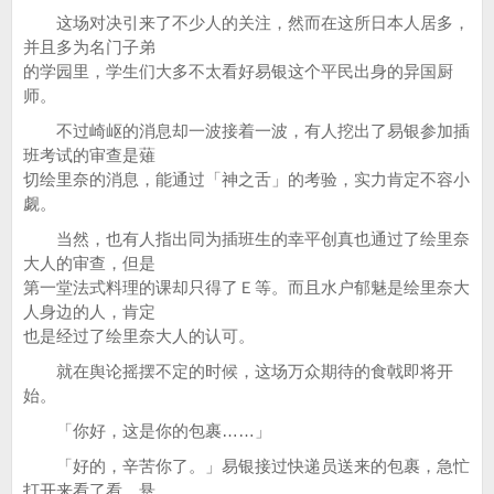
这场对决引来了不少人的关注，然而在这所日本人居多，
并且多为名门子弟
的学园里，学生们大多不太看好易银这个平民出身的异国厨
师。
不过崎岖的消息却一波接着一波，有人挖出了易银参加插
班考试的审查是薙
切绘里奈的消息，能通过「神之舌」的考验，实力肯定不容小
觑。
当然，也有人指出同为插班生的幸平创真也通过了绘里奈
大人的审查，但是
第一堂法式料理的课却只得了Ｅ等。而且水户郁魅是绘里奈大
人身边的人，肯定
也是经过了绘里奈大人的认可。
就在舆论摇摆不定的时候，这场万众期待的食戟即将开
始。
「你好，这是你的包裹……」
「好的，辛苦你了。」易银接过快递员送来的包裹，急忙
打开来看了看，悬