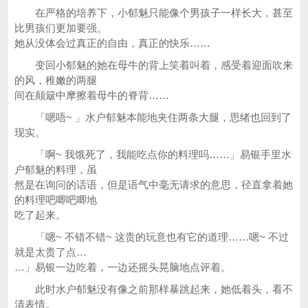
在严格的培养下，小郁魅只能像个男孩子一样长大，甚至
比男孩们更加要强。
她从没体会过真正的自由，真正的快乐……
变回小郁魅的她在母牛的背上笑着叫着，感受着迎面吹来
的风，稚嫩的两腿
间在颠簸中摩擦着母牛的脊背……
「嗯唔~ 」水户郁魅本能地夹住两条大腿，思绪也回到了
现实。
「啊~ 我饿死了，我能吃点你的料理吗……」易银手里水
户郁魅的料理，虽
然是在询问的话语，但是语气中毫无请求的意思，径直拿着她
的料理吧唧吧唧地
吃了起来。
「嗯~ 不错不错~ 这贵的玩意也有它的道理……嗯~ 不过
就是太贵了点…
…」易银一边吃着，一边还摇头晃脑地点评着。
此时水户郁魅没有像之前那样暴跳起来，她低着头，看不
清表情。