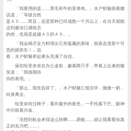
「我要用的是……黑毛和牛的里脊肉。」水户郁魅插着腰
说道，「等级当然
是Ａ５……而且，还是那种已经成熟一个月以上，在当天就能
达到最佳口感状态
的肉，也就是超越Ａ５的Ａ５。」
「我会竭尽全力料理出它所蕴藏的美味，彻底击溃那个可
恶的插班生！」说
着，水户郁魅举起拳头充满了自信。
薙切绘里奈坐在办公桌前，掺着两只手，带着上位者的微
笑道：「我很期待
你的表现。」
「那么，我先告辞了。」水户郁魅汇报完毕，微微一躬，
转身离去。
绘里奈转过椅子，看向窗外的夜色，一手托着下巴，眼神
中闪烁着兴奋。
「没想到机会来得这么快啊……易银……就让我看看你真
正的实力吧……」