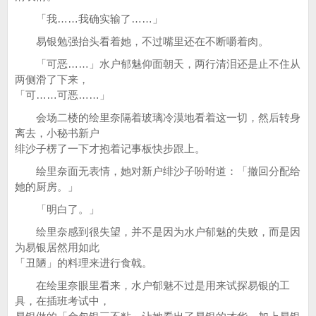
「我……我确实输了……」
易银勉强抬头看着她，不过嘴里还在不断嚼着肉。
「可恶……」水户郁魅仰面朝天，两行清泪还是止不住从
两侧滑了下来，
「可……可恶……」
会场二楼的绘里奈隔着玻璃冷漠地看着这一切，然后转身
离去，小秘书新户
绯沙子楞了一下才抱着记事板快步跟上。
绘里奈面无表情，她对新户绯沙子吩咐道：「撤回分配给
她的厨房。」
「明白了。」
绘里奈感到很失望，并不是因为水户郁魅的失败，而是因
为易银居然用如此
「丑陋」的料理来进行食戟。
在绘里奈眼里看来，水户郁魅不过是用来试探易银的工
具，在插班考试中，