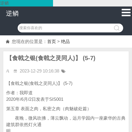
逆鳞
逆鳞
您现在的位置是：
首页
>
绝品
【食戟之银(食戟之灵同人)】 (5-7)
2023-12-29 10:16:38
【食戟之银(食戟之灵同人)】 (5-7)
作者：我即道
2020年/6月/2日发表于SIS001
第五章 表面之肉，私密之肉（肉魅破处篇）
夜晚，微风吹拂，薄云飘动，远月学园内一座豪华的古典
建筑群依然灯火通
明。